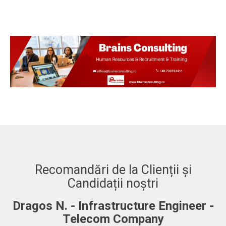
Recomandări de la Clienții și
Candidații noștri
Dragos N. - Infrastructure Engineer -
A
Telecom Company