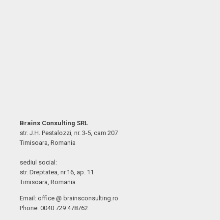
Brains Consulting SRL
str. J.H. Pestalozzi, nr. 3-5, cam 207
Timisoara, Romania
sediul social:
str. Dreptatea, nr.16, ap. 11
Timisoara, Romania
Email: office @ brainsconsulting.ro
Phone: 0040 729 478762