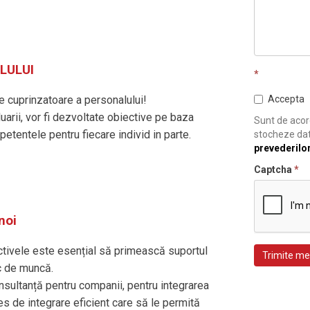
LULUI
*
 cuprinzatoare a personalului!
Accepta
uarii, vor fi dezvoltate obiective pe baza
Sunt de acord
petentele pentru fiecare individ in parte.
stocheze dat
prevederilo
Captcha
*
noi
ectivele este esențial să primească suportul
Trimite me
c de muncă.
ultanță pentru companii, pentru integrarea
ces de integrare eficient care să le permită