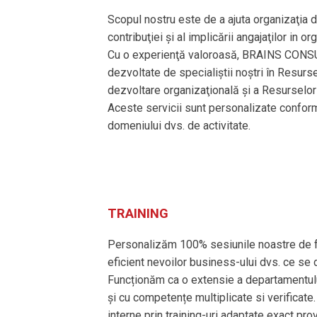
Scopul nostru este de a ajuta organizaţia d
contribuţiei şi al implicării angajaţilor in or
Cu o experienţă valoroasă, BRAINS CONSUL
dezvoltate de specialiştii noştri în Resurs
dezvoltare organizaţională şi a Resurselor
Aceste servicii sunt personalizate conform 
domeniului dvs. de activitate.
TRAINING
Personalizăm 100% sesiunile noastre de f
eficient nevoilor business-ului dvs. ce se
Funcționăm ca o extensie a departamentului
și cu competențe multiplicate si verifica
interne prin training-uri adaptate exact prov