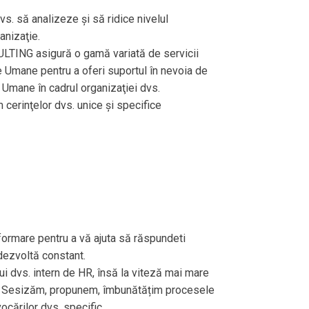
vs. să analizeze şi să ridice nivelul
ganizaţie.
TING asigură o gamă variată de servicii
e Umane pentru a oferi suportul în nevoia de
 Umane în cadrul organizaţiei dvs.
cerinţelor dvs. unice şi specifice
ormare pentru a vă ajuta să răspundeti
 dezvoltă constant.
 dvs. intern de HR, însă la viteză mai mare
te. Sesizăm, propunem, îmbunătățim procesele
ocărilor dvs. specific.