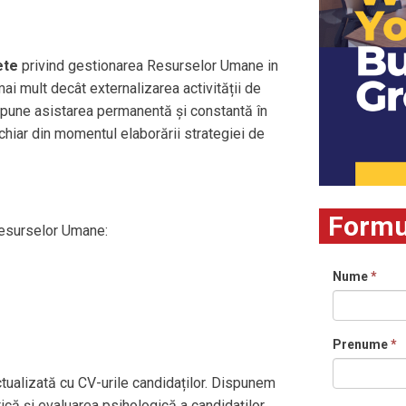
ete
privind gestionarea Resurselor Umane in
i mult decât externalizarea activității de
pune asistarea permanentă și constantă în
hiar din momentul elaborării strategiei de
Formu
esurselor Umane:
Nume
*
Prenume
*
ualizată cu CV-urile candidaților. Dispunem
ică și evaluarea psihologică a candidaților.