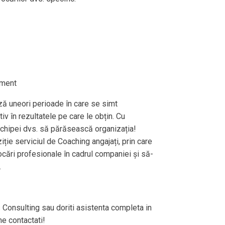
ement
ază uneori perioade în care se simt
iv în rezultatele pe care le obțin. Cu
 echipei dvs. să părăsească organizația!
ție serviciul de Coaching angajați, prin care
ocări profesionale în cadrul companiei și să-
.
ns Consulting sau doriti asistenta completa in
e contactati!