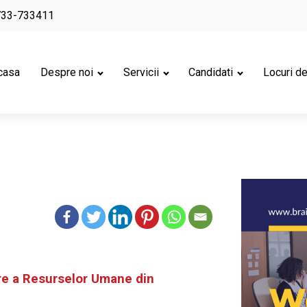
733-733411
casa
Despre noi
Servicii
Candidati
Locuri d
re a Resurselor Umane din