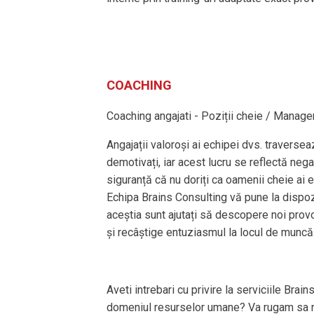
COACHING
Coaching angajati - Poziții cheie / Manag
Angajații valoroși ai echipei dvs. traverse
demotivați, iar acest lucru se reflectă negat
siguranță că nu doriți ca oamenii cheie ai
Echipa Brains Consulting vă pune la dispozi
aceștia sunt ajutați să descopere noi prov
și recâștige entuziasmul la locul de muncă
Aveti intrebari cu privire la serviciile Brai
domeniul resurselor umane? Va rugam sa n