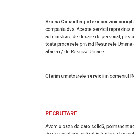
Brains Consulting oferă servicii compl
compania dvs. Aceste servicii reprezintă ma
administrare de dosare de personal, presu
toate procesele privind Resursele Umane c
afaceri / de Resurse Umane.
Oferim urmatoarele
servicii
in domeniul R
RECRUTARE
Avem o bază de date solidă, permanent act
de personal specializat in testarea lingvist