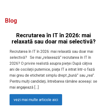
Blog
Recrutarea în IT în 2026: mai
relaxată sau doar mai selectivă?
Recrutarea în IT în 2026: mai relaxată sau doar mai
selectivă? Se mai „relaxează” recrutarea în IT în
2026? O privire realistă asupra pieței După câțiva
ani de oscilații puternice, piața IT a intrat într-o fază
mai greu de etichetat simplu drept „bună” sau „rea”.
Pentru mulți candidați, întrebarea rămâne aceeași: se
mai angajează […]
vezi mai multe articole aici