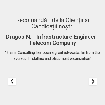
Recomandări de la Clienții și
Candidații noștri
Dragos N. - Infrastructure Engineer -
A
Telecom Company
 to
"Brains Consulting has been a great advocate, far from the
average IT staffing and placement organization."
nk
25
It
re
ou