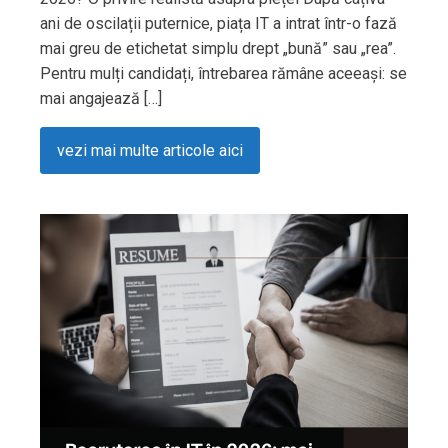
ani de oscilații puternice, piața IT a intrat într-o fază
mai greu de etichetat simplu drept „bună” sau „rea”.
Pentru mulți candidați, întrebarea rămâne aceeași: se
mai angajează […]
vezi mai multe articole aici