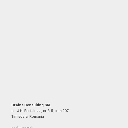
Brains Consulting SRL
str. J.H. Pestalozzi, nr. 3-5, cam 207
Timisoara, Romania
sediul social: