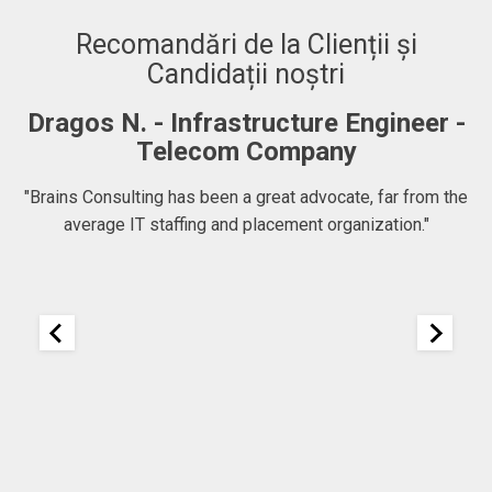
Recomandări de la Clienții și
Candidații noștri
Dragos N. - Infrastructure Engineer -
A
Telecom Company
 to
"Brains Consulting has been a great advocate, far from the
average IT staffing and placement organization."
nk
25
It
re
ou
ou