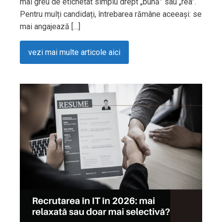
mai greu de etichetat simplu drept „bună” sau „rea”.
Pentru mulți candidați, întrebarea rămâne aceeași: se
mai angajează […]
vezi mai multe articole aici