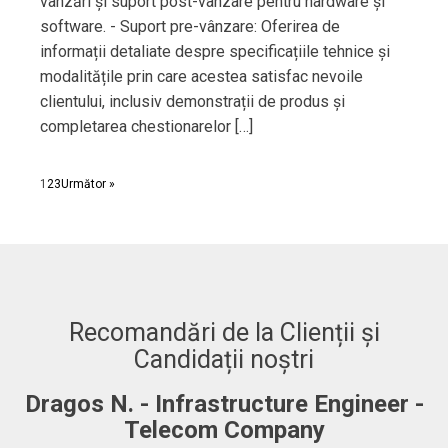
vânzări și suport post-vânzare pentru hardware și
software. - Suport pre-vânzare: Oferirea de
informații detaliate despre specificațiile tehnice și
modalitățile prin care acestea satisfac nevoile
clientului, inclusiv demonstrații de produs și
completarea chestionarelor […]
1
2
3
Următor »
Recomandări de la Clienții și
Candidații noștri
Dragos N. - Infrastructure Engineer -
A
Telecom Company
 to