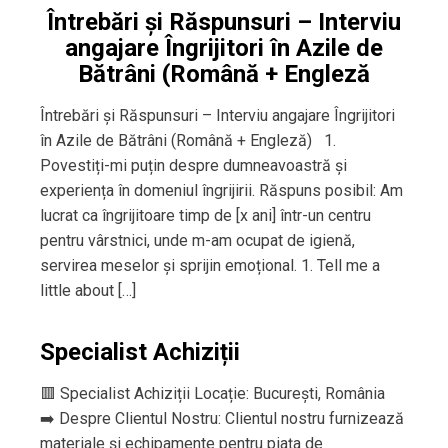
Întrebări și Răspunsuri – Interviu
angajare Îngrijitori în Azile de
Bătrâni (Română + Engleză
Întrebări și Răspunsuri – Interviu angajare Îngrijitori
în Azile de Bătrâni (Română + Engleză) 1.
Povestiți-mi puțin despre dumneavoastră și
experiența în domeniul îngrijirii. Răspuns posibil: Am
lucrat ca îngrijitoare timp de [x ani] într-un centru
pentru vârstnici, unde m-am ocupat de igienă,
servirea meselor și sprijin emoțional. 1. Tell me a
little about […]
Specialist Achiziții
🟥 Specialist Achiziții Locație: București, România
➡️ Despre Clientul Nostru: Clientul nostru furnizează
materiale și echipamente pentru piața de