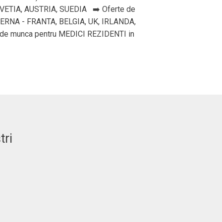
ETIA, AUSTRIA, SUEDIA ➡️ Oferte de
TERNA - FRANTA, BELGIA, UK, IRLANDA,
 de munca pentru MEDICI REZIDENTI in
tri
Adrian. C
"BRAINS CONSUL