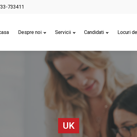
733-733411
casa
Despre noi
Servicii
Candidati
Locuri d
UK