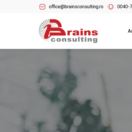
office@brainsconsulting.ro
0040-
A