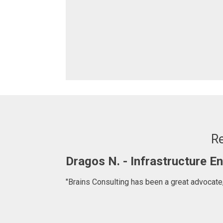
Re
Dragos N. - Infrastructure 
"Brains Consulting has been a great advocate,
ffer. We are
for introducing