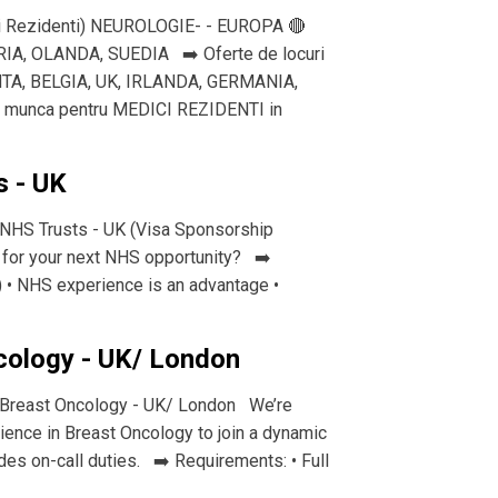
si Rezidenti) NEUROLOGIE- - EUROPA 🔴
IA, OLANDA, SUEDIA ➡️ Oferte de locuri
TA, BELGIA, UK, IRLANDA, GERMANIA,
e munca pentru MEDICI REZIDENTI in
s - UK
– NHS Trusts - UK (Visa Sponsorship
g for your next NHS opportunity? ➡️
) • NHS experience is an advantage •
ncology - UK/ London
 – Breast Oncology - UK/ London We’re
ience in Breast Oncology to join a dynamic
des on-call duties. ➡️ Requirements: • Full