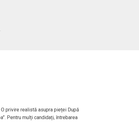
 O privire realistă asupra pieței După
ea”. Pentru mulți candidați, întrebarea