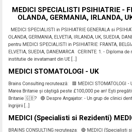
MEDICI SPECIALISTI PSIHIATRIE - F
OLANDA, GERMANIA, IRLANDA, U
MEDICI SPECIALISTI in PSIHIATRIE GENERALA si PSIHIA
OLANDA, GERMANIA, ELVETIA, IRLANDA, UK, SUEDIA, DAN
pentru MEDICI SPECIALISTI in PSIHIATRIE: FRANTA, BELG
ELVETIA, SUEDIA, DANEMARCA CERINTE: 1. - Diploma de med
institutie de invatamant din UE […]
MEDICI STOMATOLOGI - UK
Brains Consulting recrutează: 🟥 MEDICI STOMATOLOGI - UK 
Marea Britanie și câștigă peste £100,000 pe an! Ești pregătit 
Britanie 🇬🇧? 🔴 Despre Angajator: - Un grup de clinici denta
îngrijirii […]
MEDICI (Specialisti si Rezidenti) M
BRAINS CONSULTING recruteaza: 🔴 MEDICI (Specialisti s