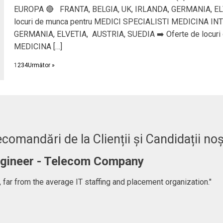
EUROPA 🔴 FRANTA, BELGIA, UK, IRLANDA, GERMANIA, ELV
locuri de munca pentru MEDICI SPECIALISTI MEDICINA IN
GERMANIA, ELVETIA, AUSTRIA, SUEDIA ➡️ Oferte de locuri
MEDICINA […]
1
2
3
4
Următor »
comandări de la Clienții și Candidații noș
Engineer - Telecom Company
 far from the average IT staffing and placement organization."