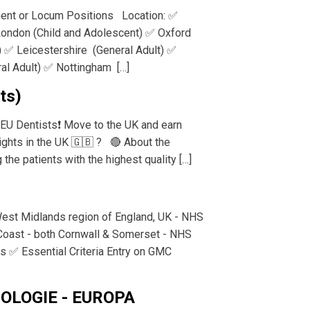
nent or Locum Positions Location: ✅
London (Child and Adolescent) ✅ Oxford
) ✅ Leicestershire (General Adult) ✅
al Adult) ✅ Nottingham […]
ts)
EU Dentists❗️ Move to the UK and earn
ights in the UK 🇬🇧 ? 🔴 About the
the patients with the highest quality […]
West Midlands region of England, UK - NHS
Coast - both Cornwall & Somerset - NHS
s ✅ Essential Criteria Entry on GMC
UROLOGIE - EUROPA