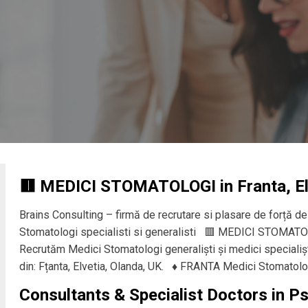
🟥 MEDICI STOMATOLOGI in Franta, El
Brains Consulting – firmă de recrutare si plasare de forță 
Stomatologi specialisti si generalisti 🟥 MEDICI STOMATOL
Recrutăm Medici Stomatologi generaliști și medici specialiști
din: Fțanta, Elvetia, Olanda, UK. ♦️ FRANTA Medici Stomatolo
Consultants & Specialist Doctors in Ps