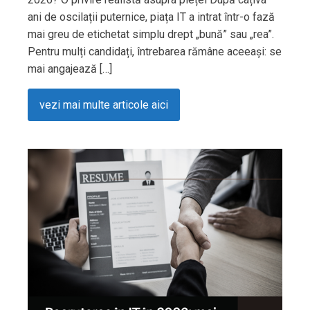
ani de oscilații puternice, piața IT a intrat într-o fază
mai greu de etichetat simplu drept „bună” sau „rea”.
Pentru mulți candidați, întrebarea rămâne aceeași: se
mai angajează […]
vezi mai multe articole aici