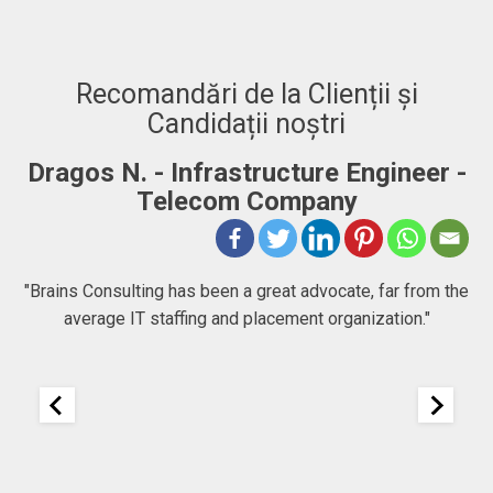
Recomandări de la Clienții și
Candidații noștri
Dragos N. - Infrastructure Engineer -
A
Telecom Company
 to
"Brains Consulting has been a great advocate, far from the
average IT staffing and placement organization."
nk
25
It
re
ou