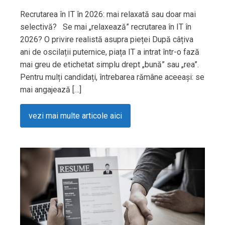
Recrutarea în IT în 2026: mai relaxată sau doar mai
selectivă? Se mai „relaxează” recrutarea în IT în
2026? O privire realistă asupra pieței După câțiva
ani de oscilații puternice, piața IT a intrat într-o fază
mai greu de etichetat simplu drept „bună” sau „rea”.
Pentru mulți candidați, întrebarea rămâne aceeași: se
mai angajează […]
vezi mai multe articole aici