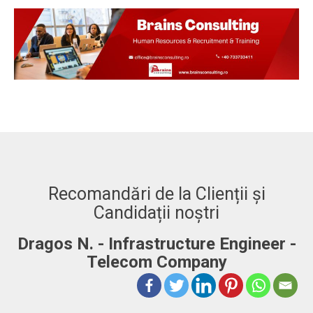
Recomandări de la Clienții și
Candidații noștri
Dragos N. - Infrastructure Engineer -
A
Telecom Company
 to