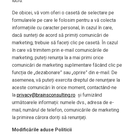
lucru.
De obicei, vă vom oferi o casetă de selectare pe
formularele pe care le folosim pentru a vă colecta
informațiile cu caracter personal, în cazul în care,
dacă sunteți de acord să primiți comunicări de
marketing, trebuie să faceți clic pe casetă. În cazul
în care vă trimitem prin e-mail comunicările de
marketing, puteți renunța la a mai primi orice
comunicări de marketing suplimentare făcând clic pe
funcția de „dezabonare” sau „oprire” din e-mail. De
asemenea, vă puteți exercita dreptul de renunțare la
aceste comunicări în orice moment, contactând-ne
la
privacy@brainsconsulting.ro
și furnizând
următoarele informații: numele dvs., adresa de e-
mail, numărul de telefon, comunicările de marketing
la primirea cărora doriți să renunțați.
Modificările aduse Politicii