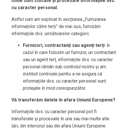
Unde sunt stocate și procesate informațiile dvs.
cu caracter personal.
Astfel cum am explicat în secțiunea „Furnizarea
informațiilor către terți” de mai sus, furnizăm
informațiile dvs. următoarelor categorii:
Furnizori, contractanți sau agenți terți
: în
cazul în care folosim un furnizor, un contractant
sau un agent terț, informațiile dvs. cu caracter
personal rămân sub controlul nostru și am
instituit controale pentru a ne asigura că
informațiile dvs. cu caracter personal sunt
protejate în mod corespunzător.
Vă transferăm datele în afara Uniunii Europene?
Informațiile dvs. cu caracter personal pot fi
transferate și procesate în una sau mai multe alte
țări, din interiorul sau din afara Uniunii Europene.