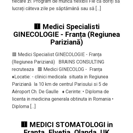
fiecare zi. Program de muncă flexibil Fie că doriți să
lucrați câteva zile pe săptămână sau să […]
🟥 Medici Specialisti
GINECOLOGIE - Franța (Regiunea
Pariziană)
🟥 Medici Specialist GINECOLOGIE - Franța
(Regiunea Pariziană) BRAINS CONSULTING
recruteaza 🟥 Medici GINECOLOG - Franța
♦️Locatie: - clinici medicala situata in Regiunea
Pariziană la 10 km de centrul Parisului si 5 de
Aéroport Ch. De Gaulle ♦️ Cerinte: • Diploma de
licenta in medicina generala obtinuta in Romania •
Diploma […]
🟥 MEDICI STOMATOLOGI in
Franta, Elvetia, Olanda, UK