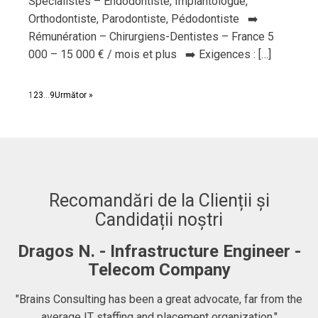
Spécialistes – Endodontiste, Implantologue,
Orthodontiste, Parodontiste, Pédodontiste ➡️
Rémunération – Chirurgiens-Dentistes – France 5
000 – 15 000 € / mois et plus ➡️ Exigences : […]
1
2
3
…
9
Următor »
Recomandări de la Clienții și
Candidații noștri
Dragos N. - Infrastructure Engineer -
A
Telecom Company
 to
"Brains Consulting has been a great advocate, far from the
average IT staffing and placement organization."