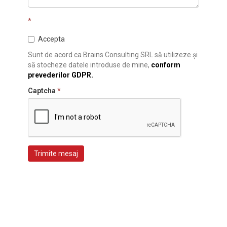
*
Accepta
Sunt de acord ca Brains Consulting SRL să utilizeze și
să stocheze datele introduse de mine,
conform
prevederilor GDPR.
Captcha
*
Trimite mesaj