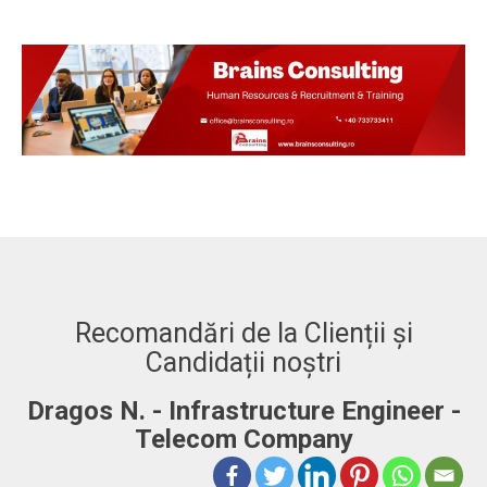
Recomandări de la Clienții și
Candidații noștri
Dragos N. - Infrastructure Engineer -
A
Telecom Company