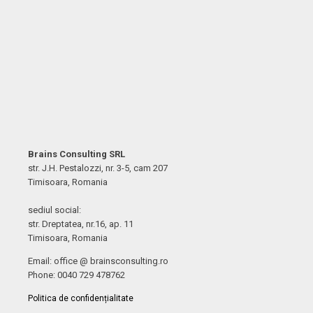
Brains Consulting SRL
str. J.H. Pestalozzi, nr. 3-5, cam 207
Timisoara, Romania
sediul social:
str. Dreptatea, nr.16, ap. 11
Timisoara, Romania
Email: office @ brainsconsulting.ro
Phone: 0040 729 478762
Politica de confidențialitate