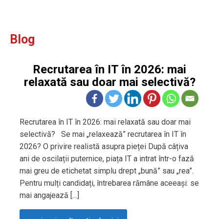
Blog
Recrutarea în IT în 2026: mai
relaxată sau doar mai selectivă?
Recrutarea în IT în 2026: mai relaxată sau doar mai
selectivă? Se mai „relaxează” recrutarea în IT în
2026? O privire realistă asupra pieței După câțiva
ani de oscilații puternice, piața IT a intrat într-o fază
mai greu de etichetat simplu drept „bună” sau „rea”.
Pentru mulți candidați, întrebarea rămâne aceeași: se
mai angajează […]