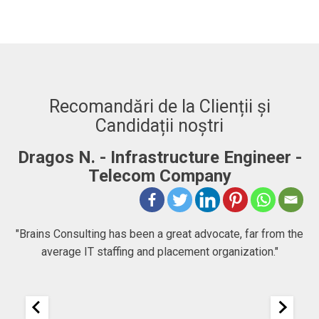
Recomandări de la Clienții și
Candidații noștri
Dragos N. - Infrastructure Engineer -
A
Telecom Company
 to
"Brains Consulting has been a great advocate, far from the
average IT staffing and placement organization."
nk
25
It