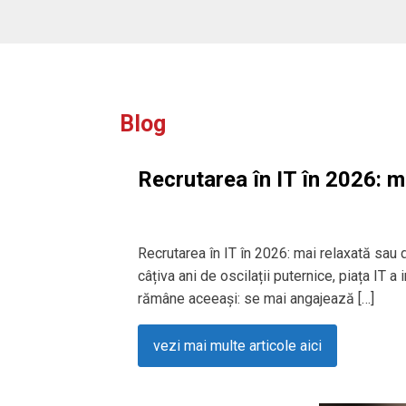
Blog
Recrutarea în IT în 2026: m
Recrutarea în IT în 2026: mai relaxată sau
câțiva ani de oscilații puternice, piața IT a
rămâne aceeași: se mai angajează […]
vezi mai multe articole aici