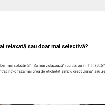
ai relaxată sau doar mai selectivă?
 doar mai selectivă? Se mai „relaxează” recrutarea în IT în 2026?
 intrat într-o fază mai greu de etichetat simplu drept „bună” sau „r