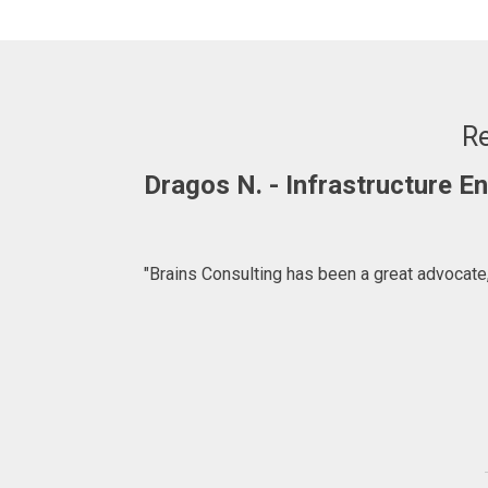
Re
Dragos N. - Infrastructure 
"Brains Consulting has been a great advocate,
ffer. We are
for introducing
lting.