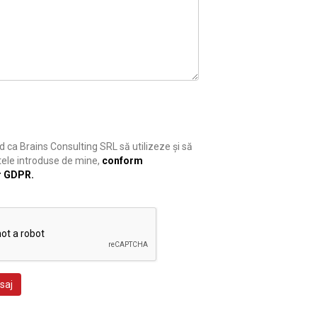
 ca Brains Consulting SRL să utilizeze și să
ele introduse de mine,
conform
r GDPR.
saj