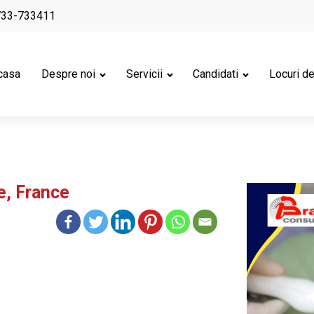
733-733411
casa
Despre noi
Servicii
Candidati
Locuri d
e, France