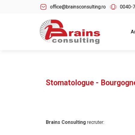
office@brainsconsulting.ro
0040-
A
Stomatologue - Bourgogn
Brains Consulting
recruter: