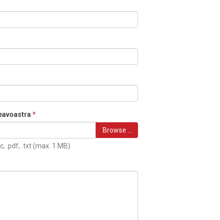
eavoastra
*
Browse …
c, .pdf, .txt (max. 1 MB)