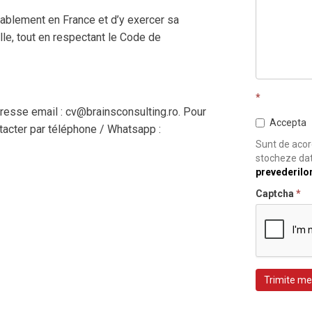
durablement en France et d’y exercer sa
e, tout en respectant le Code de
*
resse email : cv@brainsconsulting.ro. Pour
Accepta
acter par téléphone / Whatsapp :
Sunt de acord
stocheze dat
prevederilo
Captcha
*
Trimite me