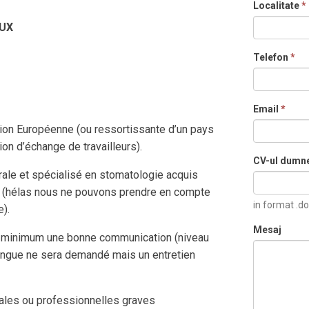
Localitate
*
UX
Telefon
*
Email
*
nion Européenne (ou ressortissante d’un pays
on d’échange de travailleurs).
CV-ul dumn
le et spécialisé en stomatologie acquis
e (hélas nous ne pouvons prendre en compte
in format .do
).
Mesaj
au minimum une bonne communication (niveau
langue ne sera demandé mais un entretien
énales ou professionnelles graves