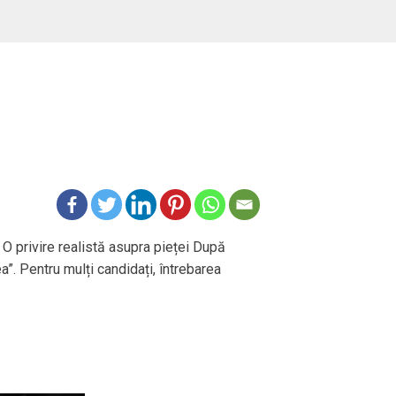
 O privire realistă asupra pieței După
ea”. Pentru mulți candidați, întrebarea