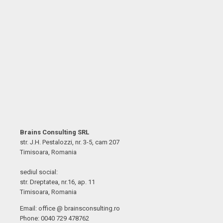
Brains Consulting SRL
str. J.H. Pestalozzi, nr. 3-5, cam 207
Timisoara, Romania
sediul social:
str. Dreptatea, nr.16, ap. 11
Timisoara, Romania
Email: office @ brainsconsulting.ro
Phone: 0040 729 478762