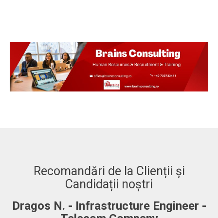
Recomandări de la Clienții și
Candidații noștri
Dragos N. - Infrastructure Engineer -
A