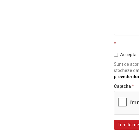
*
Accepta
Sunt de acord
stocheze dat
prevederilo
Captcha
*
Trimite me