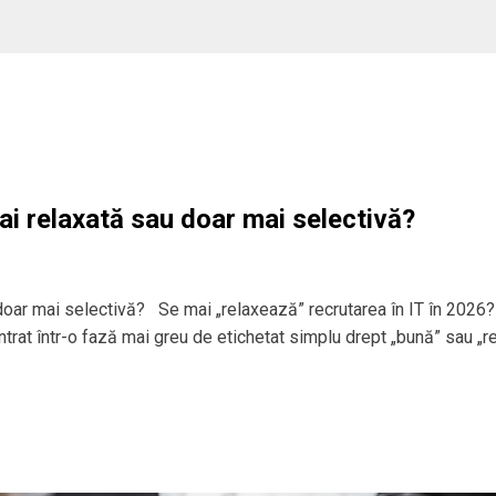
ai relaxată sau doar mai selectivă?
 doar mai selectivă? Se mai „relaxează” recrutarea în IT în 2026?
 intrat într-o fază mai greu de etichetat simplu drept „bună” sau „r