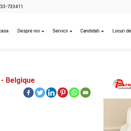
733-733411
casa
Despre noi
Servicii
Candidati
Locuri d
- Belgique