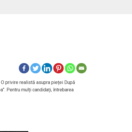
 O privire realistă asupra pieței După
ea”. Pentru mulți candidați, întrebarea