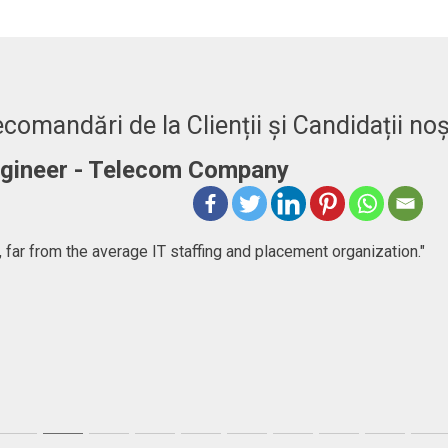
comandări de la Clienții și Candidații noș
er
ncy company that goes beyond just consulting, they help people
first, but then I found a very committed company focused in help