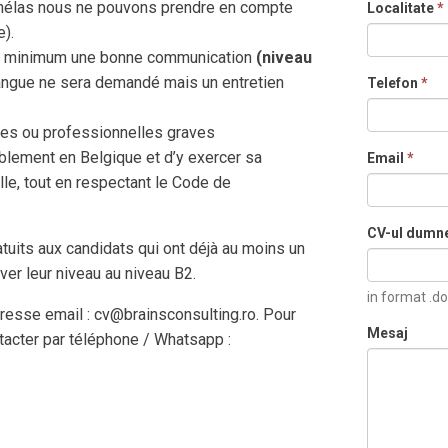
hélas nous ne pouvons prendre en compte
Localitate
*
).
au minimum une bonne communication
(niveau
angue ne sera demandé mais un entretien
Telefon
*
ales ou professionnelles graves
rablement en Belgique et d’y exercer sa
Email
*
e, tout en respectant le Code de
CV-ul dumn
uits aux candidats qui ont déjà au moins un
ver leur niveau au niveau B2.
in format .do
resse email : cv@brainsconsulting.ro. Pour
Mesaj
acter par téléphone / Whatsapp :