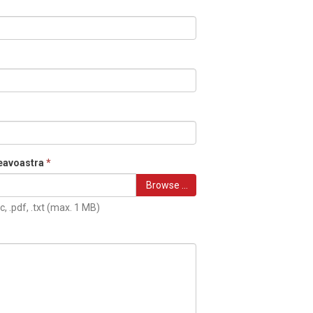
eavoastra
*
Browse …
c, .pdf, .txt (max. 1 MB)