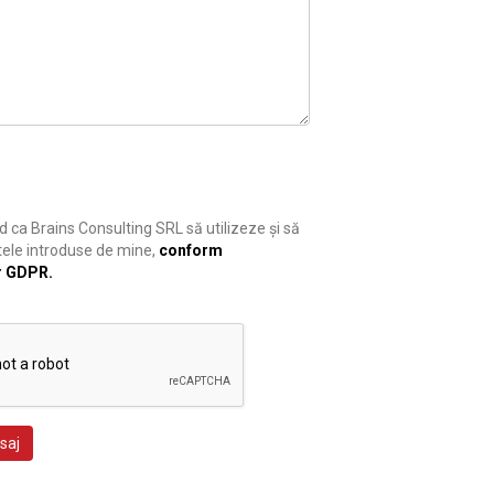
 ca Brains Consulting SRL să utilizeze și să
ele introduse de mine,
conform
r GDPR.
saj