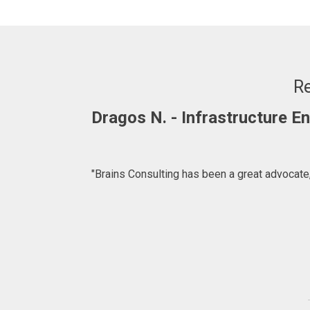
Re
Adrian. C - Fullstack Develop
"BRAINS CONSULTING is definitely a consulta
what to expect at 