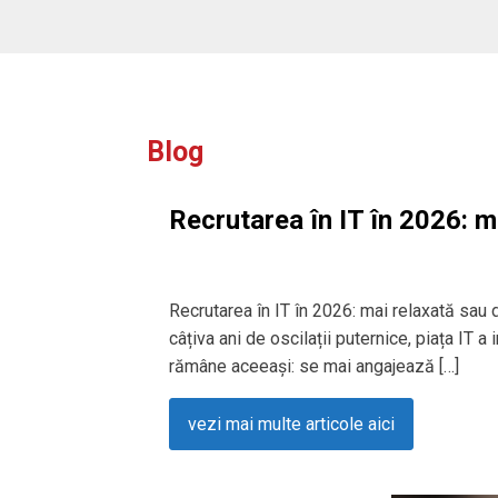
Blog
Recrutarea în IT în 2026: m
Recrutarea în IT în 2026: mai relaxată sau
câțiva ani de oscilații puternice, piața IT a
rămâne aceeași: se mai angajează […]
vezi mai multe articole aici