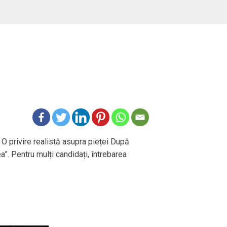
 O privire realistă asupra pieței După
ea”. Pentru mulți candidați, întrebarea