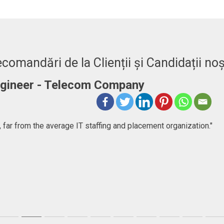
comandări de la Clienții și Candidații noș
er
ncy company that goes beyond just consulting, they help people
first, but then I found a very committed company focused in help