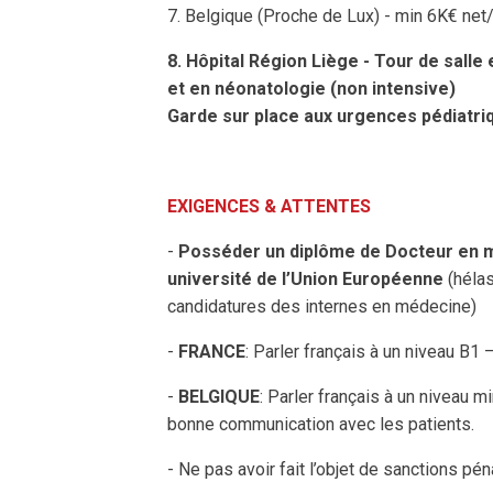
7. Belgique (Proche de Lux) - min 6K€ net
8. Hôpital Région Liège - Tour de salle 
et en néonatologie (non intensive)
Garde sur place aux urgences pédiatri
EXIGENCES & ATTENTES
-
Posséder un diplôme de Docteur en m
université de l’Union Européenne
(héla
candidatures des internes en médecine)
-
FRANCE
: Parler français à un niveau B1 
-
BELGIQUE
: Parler français à un niveau 
bonne communication avec les patients.
- Ne pas avoir fait l’objet de sanctions p