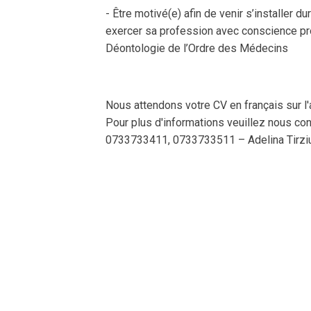
- Être motivé(e) afin de venir s’installer 
exercer sa profession avec conscience pro
Déontologie de l’Ordre des Médecins
Nous attendons votre CV en français sur l'
Pour plus d'informations veuillez nous co
0733733411, 0733733511 – Adelina Tirzi