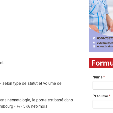
Formul
et
Nume
*
- selon type de statut et volume de
Prenume
*
 sans néonatalogie, le poste est basé dans
xembourg - +/- 5K€ net/mois