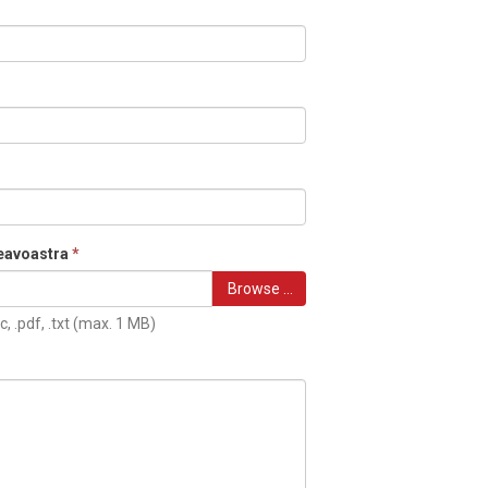
eavoastra
*
Browse …
c, .pdf, .txt (max. 1 MB)