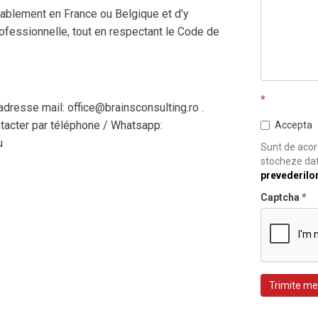
durablement en France ou Belgique et d’y
fessionnelle, tout en respectant le Code de
*
adresse mail: office@brainsconsulting.ro .
ntacter par téléphone / Whatsapp:
Accepta
u
Sunt de acord
stocheze dat
prevederilo
Captcha
*
Trimite me