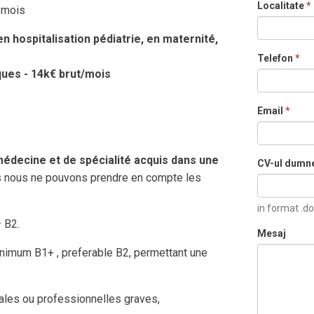
Localitate
*
/mois
en hospitalisation pédiatrie, en maternité,
Telefon
*
ques - 14k€ brut/mois
Email
*
édecine et de spécialité acquis dans une
CV-ul dumn
s nous ne pouvons prendre en compte les
in format .do
– B2.
Mesaj
minimum B1+ , preferable B2, permettant une
énales ou professionnelles graves,