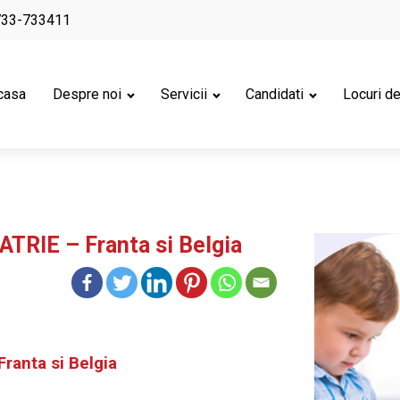
733-733411
casa
Despre noi
Servicii
Candidati
Locuri d
TRIE – Franta si Belgia
ranta si Belgia