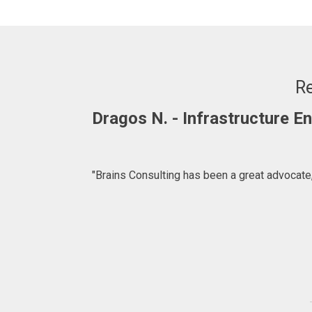
Re
Adrian. C - Fullstack Develop
"BRAINS CONSULTING is definitely a consulta
what to expect at 