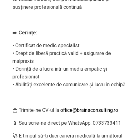
susținere profesională continuă
➡️
Cerințe
:
• Certificat de medic specialist
• Drept de liberă practică valid + asigurare de
malpraxis
• Dorință de a lucra într-un mediu empatic și
profesionist
• Abilități excelente de comunicare și lucru în echipă
📩 Trimite-ne CV-ul la
office@brainsconsulting.ro
📱 Sau scrie-ne direct pe WhatsApp: 0733733411
🚀 E timpul să-ți duci cariera medicală la următorul