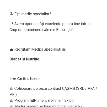
🎯 Ești medic specialist?
📍 Avem oportunități excelente pentru tine într-un
Grup de clinicimedicale din București!
💼 Recrutăm Medici Specialiști în:
Diabet și Nutriție
✨➡️
Ce îți oferim:
🔺 Colaborare pe baza contract CASMB (SRL / PFA /
PFI)
🔺 Program full-time, part-time, flexibil
🔺 Mediu modern, echipe multidisciplinare și