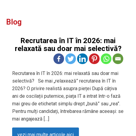
Blog
Recrutarea în IT în 2026: mai
relaxată sau doar mai selectivă?
Recrutarea în IT în 2026: mai relaxată sau doar mai
selectivă? Se mai „relaxează” recrutarea în IT în
2026? O privire realistă asupra pieței După câțiva
ani de oscilații puternice, piața IT a intrat într-o fază
mai greu de etichetat simplu drept „bună” sau „rea”.
Pentru mulți candidați, întrebarea rămâne aceeași: se
mai angajează […]
vezi mai multe articole aici