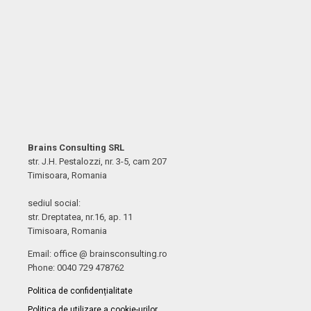
Brains Consulting SRL
str. J.H. Pestalozzi, nr. 3-5, cam 207
Timisoara, Romania
sediul social:
str. Dreptatea, nr.16, ap. 11
Timisoara, Romania
Email: office @ brainsconsulting.ro
Phone: 0040 729 478762
Politica de confidențialitate
Politica de utilizare a cookie-urilor