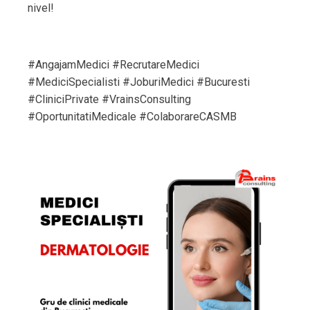
nivel!
#AngajamMedici #RecrutareMedici
#MediciSpecialisti #JoburiMedici #Bucuresti
#CliniciPrivate #VrainsConsulting
#OportunitatiMedicale #ColaborareCASMB