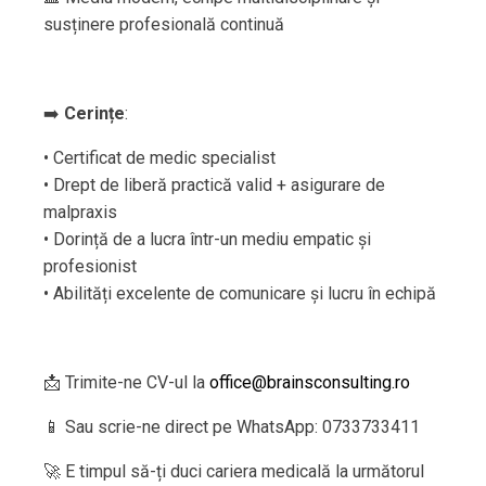
susținere profesională continuă
➡️
Cerințe
:
• Certificat de medic specialist
• Drept de liberă practică valid + asigurare de
malpraxis
• Dorință de a lucra într-un mediu empatic și
profesionist
• Abilități excelente de comunicare și lucru în echipă
📩 Trimite-ne CV-ul la
office@brainsconsulting.ro
📱 Sau scrie-ne direct pe WhatsApp: 0733733411
🚀 E timpul să-ți duci cariera medicală la următorul