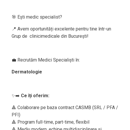
🎯 Ești medic specialist?
📍 Avem oportunități excelente pentru tine într-un
Grup de clinicimedicale din București!
💼 Recrutăm Medici Specialiști în:
Dermatologie
✨➡️
Ce îți oferim:
🔺 Colaborare pe baza contract CASMB (SRL / PFA /
PFI)
🔺 Program full-time, part-time, flexibil
🔺 Mediu modern, echipe multidisciplinare și