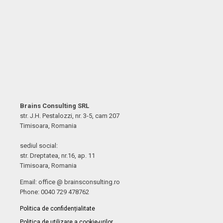
Brains Consulting SRL
str. J.H. Pestalozzi, nr. 3-5, cam 207
Timisoara, Romania
sediul social:
str. Dreptatea, nr.16, ap. 11
Timisoara, Romania
Email: office @ brainsconsulting.ro
Phone: 0040 729 478762
Politica de confidențialitate
Politica de utilizare a cookie-urilor