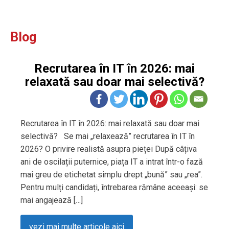
Blog
Recrutarea în IT în 2026: mai
relaxată sau doar mai selectivă?
Recrutarea în IT în 2026: mai relaxată sau doar mai
selectivă? Se mai „relaxează” recrutarea în IT în
2026? O privire realistă asupra pieței După câțiva
ani de oscilații puternice, piața IT a intrat într-o fază
mai greu de etichetat simplu drept „bună” sau „rea”.
Pentru mulți candidați, întrebarea rămâne aceeași: se
mai angajează […]
vezi mai multe articole aici