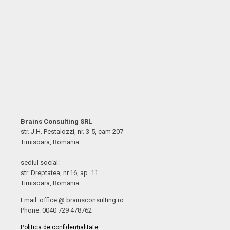
Brains Consulting SRL
str. J.H. Pestalozzi, nr. 3-5, cam 207
Timisoara, Romania
sediul social:
str. Dreptatea, nr.16, ap. 11
Timisoara, Romania
Email: office @ brainsconsulting.ro
Phone: 0040 729 478762
Politica de confidențialitate