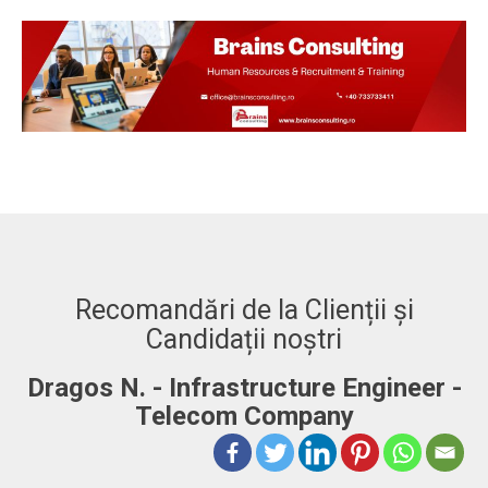
Recomandări de la Clienții și
Candidații noștri
Dragos N. - Infrastructure Engineer -
A
Telecom Company
 to