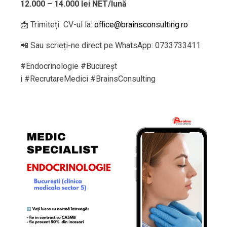
12.000 – 14.000 lei NET/lună
📩 Trimiteți CV-ul la:
office@brainsconsulting.ro
📲 Sau scrieți-ne direct pe WhatsApp: 0733733411
#Endocrinologie #Bucureșt
i #RecrutareMedici #BrainsConsulting