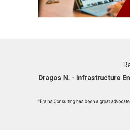
Re
Dragos N. - Infrastructure 
"Brains Consulting has been a great advocate,
ffer. We are
for introducing