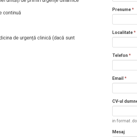
unei unități de primiri urgențe dinamice
Prenume
*
e continuă
Localitate
*
dicina de urgență clinică (dacă sunt
Telefon
*
Email
*
CV-ul dumn
in format .do
Mesaj