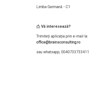
Limba Germană - C1
📩
Vă interesează?
Trimiteți aplicația prin e-mail la:
office@brainsconsulting.ro
sau whatsapp; 0040733733411