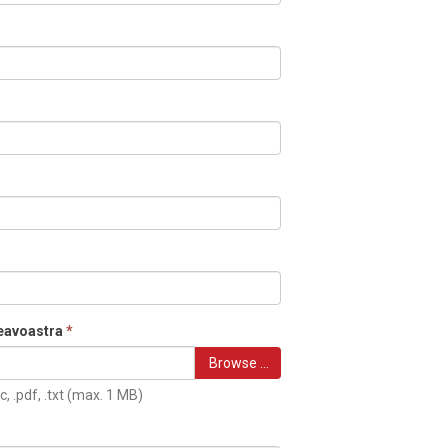
eavoastra
*
Browse …
c, .pdf, .txt (max. 1 MB)