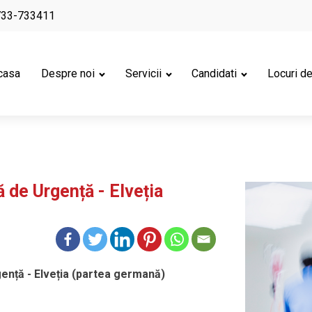
733-733411
casa
Despre noi
Servicii
Candidati
Locuri d
 de Urgență - Elveția
nță - Elveția (partea germană)