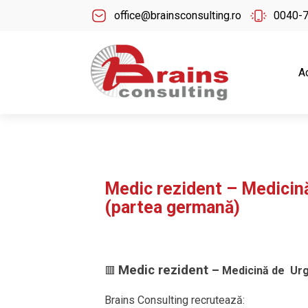
office@brainsconsulting.ro
0040-
A
Medic rezident – Medicină
(partea germană)
Medic rezident –
🟥
Medicină de Urge
Brains Consulting recrutează: