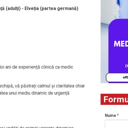
 (adulți) - Elveția (partea germană)
 doi ani de experiență clinică ca medic
chipă, vă păstrați calmul și claritatea chiar
sitatea unui mediu dinamic de urgență
Formul
Nume
*