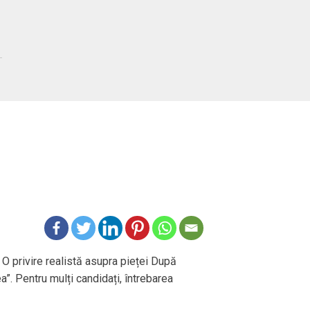
 O privire realistă asupra pieței După
ea”. Pentru mulți candidați, întrebarea