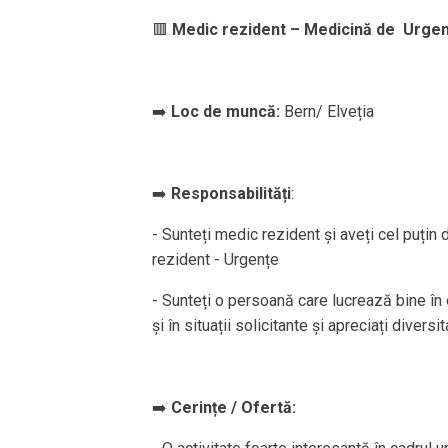
🟥
Medic rezident – Medicină de Urgență
➡️
Loc de muncă:
Bern/ Elveția
➡️
Responsabilități
:
- Sunteți medic rezident și aveți cel puțin
rezident - Urgențe
- Sunteți o persoană care lucrează bine în e
și în situații solicitante și apreciați diver
➡️
Cerințe / Ofertă: