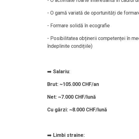
- O activitate foarte interesantă în cadrul 
- O gamă variată de oportunități de formar
- Formare solidă în ecografie
- Posibilitatea obținerii competenței în me
îndeplinite condițiile)
➡️
Salariu
:
Brut: ~105.000 CHF/an
Net: ~7.000 CHF/lună
Cu gărzi: ~8.000 CHF/lună
➡️
Limbi straine: