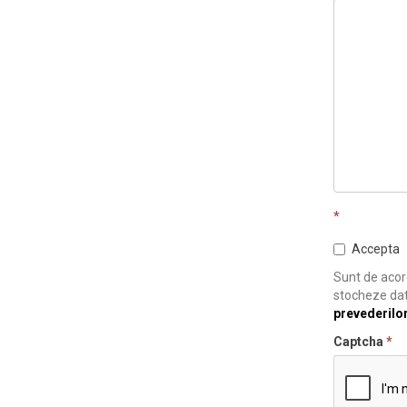
*
Accepta
Sunt de acord
stocheze dat
prevederilo
Captcha
*