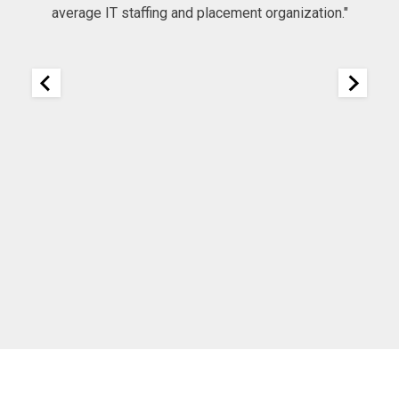
average IT staffing and placement organization."
nk
25
It
re
ou
ou