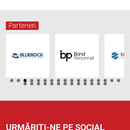
Parteneri
URMĂRIȚI-NE PE SOCIAL