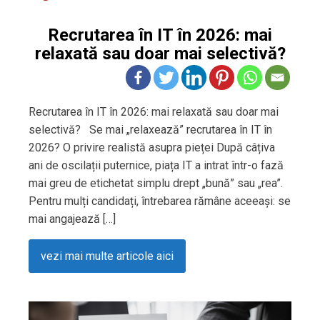
Recrutarea în IT în 2026: mai
relaxată sau doar mai selectivă?
Recrutarea în IT în 2026: mai relaxată sau doar mai
selectivă? Se mai „relaxează” recrutarea în IT în
2026? O privire realistă asupra pieței După câțiva
ani de oscilații puternice, piața IT a intrat într-o fază
mai greu de etichetat simplu drept „bună” sau „rea”.
Pentru mulți candidați, întrebarea rămâne aceeași: se
mai angajează […]
vezi mai multe articole aici