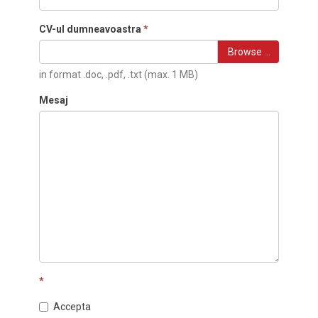
CV-ul dumneavoastra
*
Browse …
in format .doc, .pdf, .txt (max. 1 MB)
Mesaj
*
Accepta