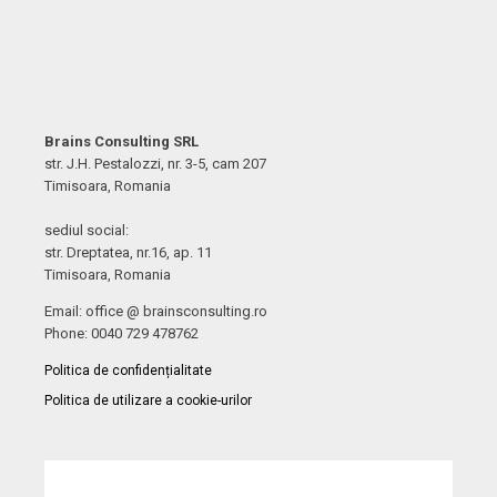
Brains Consulting SRL
str. J.H. Pestalozzi, nr. 3-5, cam 207
Timisoara, Romania
sediul social:
str. Dreptatea, nr.16, ap. 11
Timisoara, Romania
Email: office @ brainsconsulting.ro
Phone: 0040 729 478762
Politica de confidențialitate
Politica de utilizare a cookie-urilor