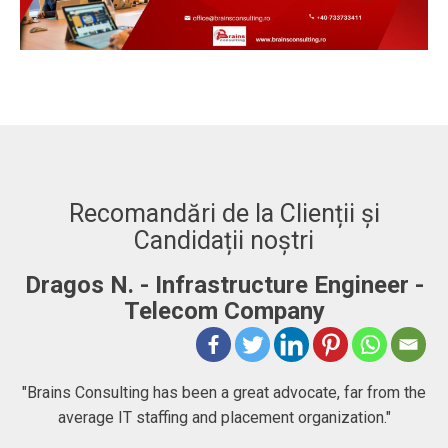
Recomandări de la Clienții și
Candidații noștri
Dragos N. - Infrastructure Engineer -
A
Telecom Company
 to
"Brains Consulting has been a great advocate, far from the
average IT staffing and placement organization."
nk