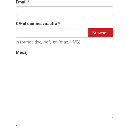
Email
*
CV-ul dumneavoastra
*
Browse …
in format .doc, .pdf, .txt (max. 1 MB)
Mesaj
*