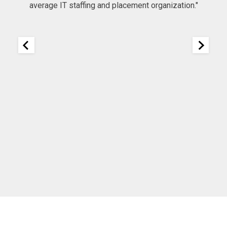
average IT staffing and placement organization."
nk
25
It
re
ou
ou