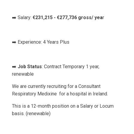
➡️ Salary:
€231,215 - €277,736 gross/ yea
r
➡️ Experience: 4 Years Plus
➡️
Job Status
: Contract Temporary 1 year,
renewable
We are currently recruiting for a Consultant
Respiratory Medixine for a hospital in Ireland.
This is a 12-month position on a Salary or Locum
basis. (renewable)