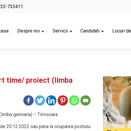
733-733411
casa
Despre noi
Servicii
Candidati
Locuri d
t time/ proiect (limba
 (limba germana) – Timisoara
a de 20.12.2022 sau pana la ocuparea postului