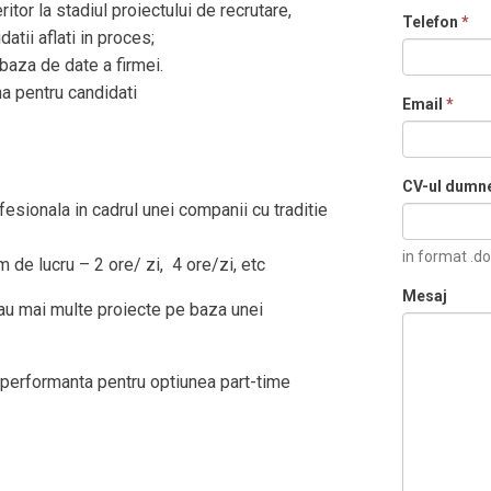
ritor la stadiul proiectului de recrutare,
Telefon
*
tii aflati in proces;
 baza de date a firmei.
na pentru candidati
Email
*
CV-ul dumn
fesionala in cadrul unei companii cu traditie
in format .do
 de lucru – 2 ore/ zi, 4 ore/zi, etc
Mesaj
sau mai multe proiecte pe baza unei
e performanta pentru optiunea part-time