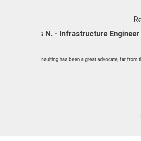
Re
Adrian. C - Fullstack Develop
"BRAINS CONSULTING is definitely a consulta
what to expect at 