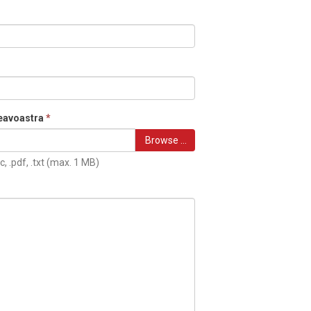
eavoastra
*
Browse …
c, .pdf, .txt (max. 1 MB)