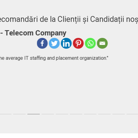
comandări de la Clienții și Candidații noș
er
ncy company that goes beyond just consulting, they help people
first, but then I found a very committed company focused in help