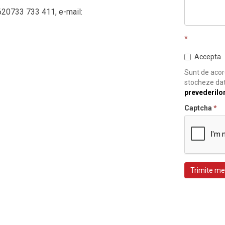
620733 733 411, e-mail:
*
Accepta
Sunt de acord
stocheze dat
prevederilo
Captcha
*
Trimite me