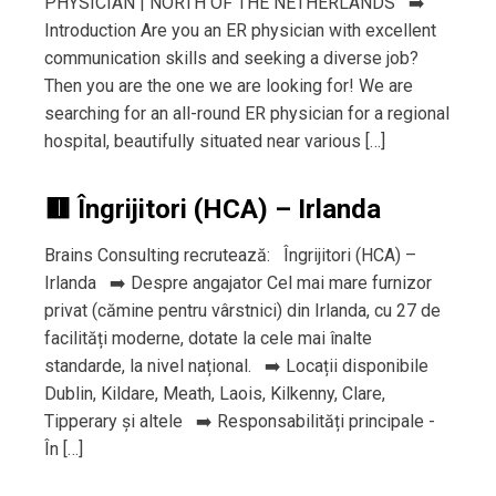
PHYSICIAN | NORTH OF THE NETHERLANDS ➡️
Introduction Are you an ER physician with excellent
communication skills and seeking a diverse job?
Then you are the one we are looking for! We are
searching for an all-round ER physician for a regional
hospital, beautifully situated near various […]
🟥 Îngrijitori (HCA) – Irlanda
Brains Consulting recrutează: Îngrijitori (HCA) –
Irlanda ➡️ Despre angajator Cel mai mare furnizor
privat (cămine pentru vârstnici) din Irlanda, cu 27 de
facilități moderne, dotate la cele mai înalte
standarde, la nivel național. ➡️ Locații disponibile
Dublin, Kildare, Meath, Laois, Kilkenny, Clare,
Tipperary și altele ➡️ Responsabilități principale -
În […]