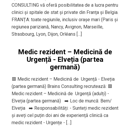
CONSULTING vă oferă posibilitatea de a lucra pentru
clinici și spitale de stat și private din Franța și Belgia.
FRANȚA: toate regiunile, inclusiv orașe mari (Paris și
regiunea pariziană, Nancy, Avignon, Marseille,
Strasbourg, Lyon, Dijon, Orléans […]
Medic rezident – Medicină de
Urgență - Elveția (partea
germană)
🟥 Medic rezident – Medicină de Urgență - Elveția
(partea germană) Brains Consulting recrutează: 🟥
Medic rezident – Medicină de Urgență (adulți) -
Elveția (partea germană) ➡️ Loc de muncă: Bern/
Elveția ➡️ Responsabilități: - Sunteți medic rezident
și aveți cel puțin doi ani de experiență clinică ca
medic rezident - Urgențe - […]