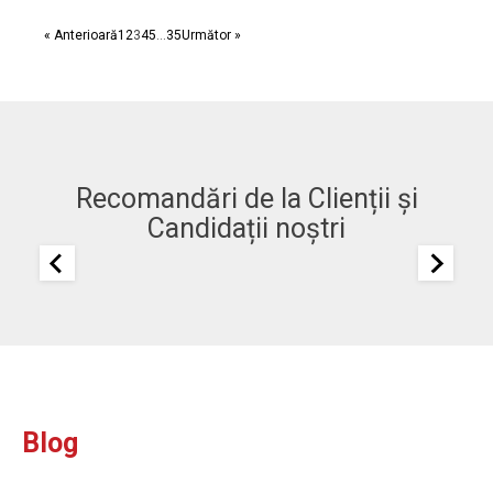
« Anterioară
1
2
3
4
5
…
35
Următor »
Recomandări de la Clienții și
Candidații noștri
Blog