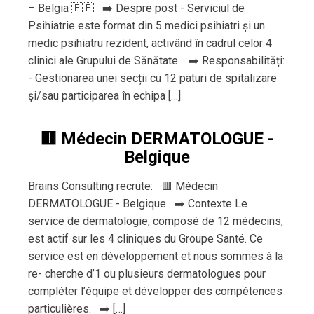
– Belgia 🇧🇪 ➡️ Despre post - Serviciul de
Psihiatrie este format din 5 medici psihiatri și un
medic psihiatru rezident, activând în cadrul celor 4
clinici ale Grupului de Sănătate. ➡️ Responsabilități:
- Gestionarea unei secții cu 12 paturi de spitalizare
și/sau participarea în echipa […]
🟥 Médecin DERMATOLOGUE -
Belgique
Brains Consulting recrute: 🟥 Médecin
DERMATOLOGUE - Belgique ➡️ Contexte Le
service de dermatologie, composé de 12 médecins,
est actif sur les 4 cliniques du Groupe Santé. Ce
service est en développement et nous sommes à la
re- cherche d’1 ou plusieurs dermatologues pour
compléter l’équipe et développer des compétences
particulières. ➡️ […]