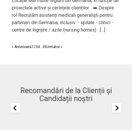
Locație Mai multe regiuni din Germania, în funcție de
proiectele active și cerințele clienților. ➡️ Despre
rol Recrutăm asistenți medicali generaliști pentru
parteneri din Germania, inclusiv: - spitale - clinici -
centre de îngrijire / azile (nursing homes) […]
« Anterioară
1
2
3
4
…
35
Următor »
Recomandări de la Clienții și
Candidații noștri