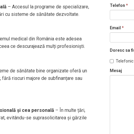
Telefon
*
ală
– Accesul la programe de specializare,
 țări cu sisteme de sănătate dezvoltate.
Email
*
emul medical din România este adesea
 ceea ce descurajează mulți profesioniști.
Doresc sa fi
Telefonic
teme de sănătate bine organizate oferă un
Mesaj
 fără riscuri majore de subfinanțare sau
esională și cea personală
– În multe țări,
t, evitându-se suprasolicitarea și gărzile