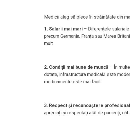
Medicii aleg să plece în străinătate din ma
1. Salarii mai mari
– Diferențele salariale
precum Germania, Franța sau Marea Britani
mult.
2. Condiții mai bune de muncă
– În multe
dotate, infrastructura medicală este moder
medicamente este mai facil.
3. Respect și recunoaștere profesiona
apreciați și respectați atât de pacienți, cât 