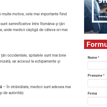
i multe motive, cele mai importante fiind:
 sunt semnificative între România și țări
e, unde medicii câștigă de câteva ori mai
Formu
 țări occidentale, spitalele sunt mai bine
Nume
*
nizată, iar accesul la echipamente și
Prenume
*
lă
– În străinătate, medicii sunt adesea mai
și de autorități.
Firma