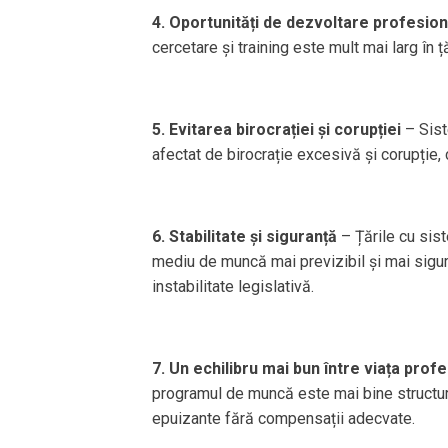
4. Oportunități de dezvoltare profesion
cercetare și training este mult mai larg în
5. Evitarea birocrației și corupției
– Sist
afectat de birocrație excesivă și corupție,
6. Stabilitate și siguranță
– Țările cu sis
mediu de muncă mai previzibil și mai sigur,
instabilitate legislativă.
7. Un echilibru mai bun între viața prof
programul de muncă este mai bine structura
epuizante fără compensații adecvate.