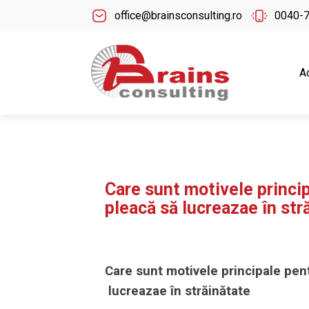
office@brainsconsulting.ro
0040-
A
Care sunt motivele princi
pleacă să lucreazae în str
Care sunt motivele principale pe
lucreazae în străinătate