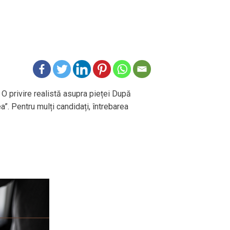
 O privire realistă asupra pieței După
ea”. Pentru mulți candidați, întrebarea