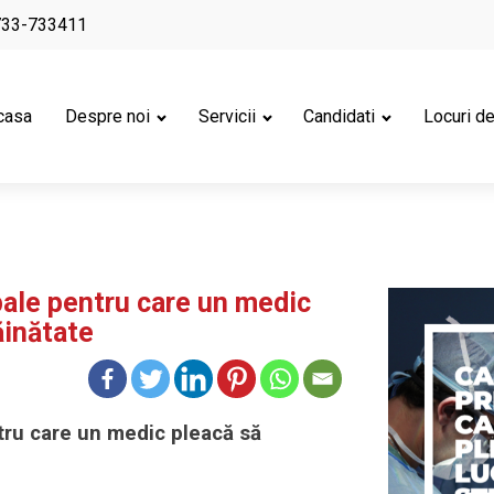
733-733411
casa
Despre noi
Servicii
Candidati
Locuri d
pale pentru care un medic
ăinătate
ntru care un medic pleacă să