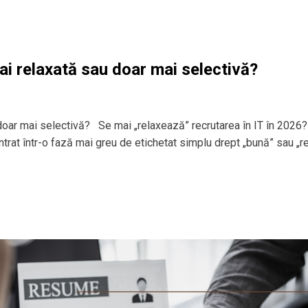
ai relaxată sau doar mai selectivă?
 doar mai selectivă? Se mai „relaxează” recrutarea în IT în 2026?
 intrat într-o fază mai greu de etichetat simplu drept „bună” sau „r