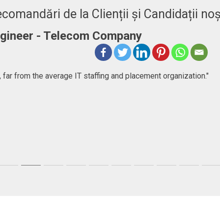
comandări de la Clienții și Candidații noș
er
ncy company that goes beyond just consulting, they help people
first, but then I found a very committed company focused in help