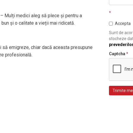
*
– Mulți medici aleg să plece și pentru a
bun și o calitate a vieții mai ridicată.
Accepta
Sunt de acord
stocheze dat
prevederilo
ci să emigreze, chiar dacă aceasta presupune
Captcha
*
re profesională.
Trimite me