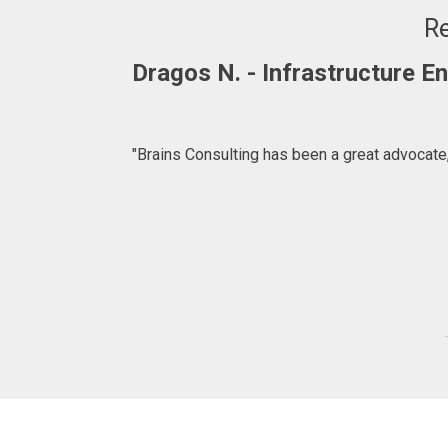
Re
Adrian. C - Fullstack Develop
"BRAINS CONSULTING is definitely a consulta
what to expect at 