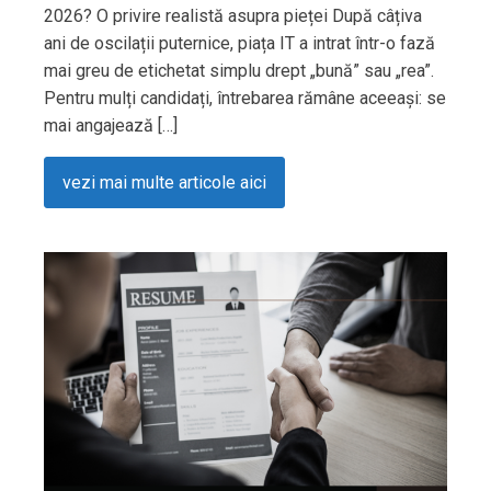
2026? O privire realistă asupra pieței După câțiva
ani de oscilații puternice, piața IT a intrat într-o fază
mai greu de etichetat simplu drept „bună” sau „rea”.
Pentru mulți candidați, întrebarea rămâne aceeași: se
mai angajează […]
vezi mai multe articole aici