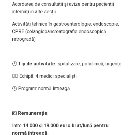
Acordarea de consultații și avize pentru pacienții
internați în alte secții
Activități tehnice în gastroenterologie: endoscopie,
CPRE (colangiopancreatografie endoscopică
retrogradă)
🕐
Tip de activitate:
spitalizare, policlinică, urgențe
👨‍⚕️ Echipă: 4 medici specialiști
🕓 Program: normă întreagă
💶
Remunerație
:
Între
14.000 și 19.000 euro brut/lună pentru
normă întreagă.