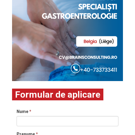
Formular de aplicare
Nume
*
Prenume
*