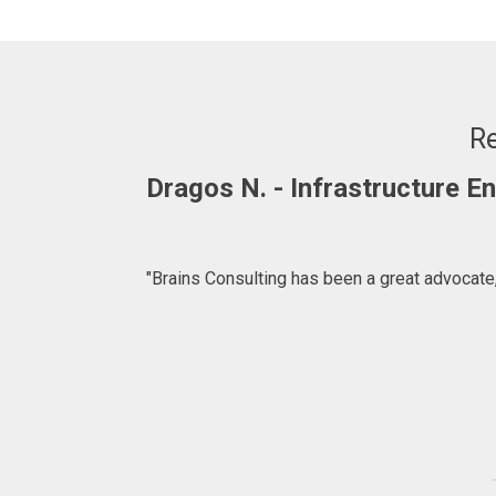
Re
Dragos N. - Infrastructure 
"Brains Consulting has been a great advocate,
ffer. We are
for introducing
lting.