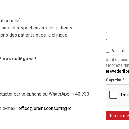
ntionnelle)
lisme et respect envers les patients
ions des patients et de la clinique
*
Accepta
 vos collègues !
Sunt de acord
stocheze dat
prevederilo
Captcha
*
ontacter par téléphone ou WhatsApp : +40 733
e e-mail :
office@brainsconsulting.ro
Trimite me