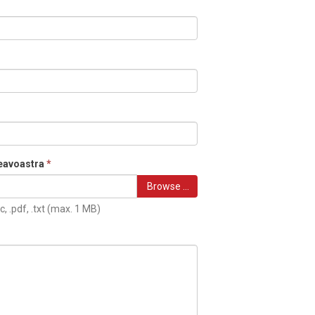
eavoastra
*
Browse …
c, .pdf, .txt (max. 1 MB)