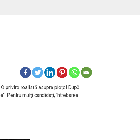
 O privire realistă asupra pieței După
ea”. Pentru mulți candidați, întrebarea