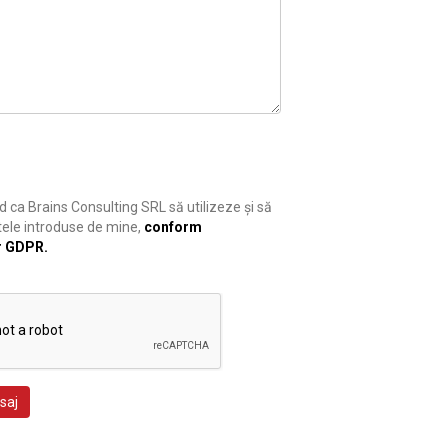
 ca Brains Consulting SRL să utilizeze și să
ele introduse de mine,
conform
r GDPR.
saj