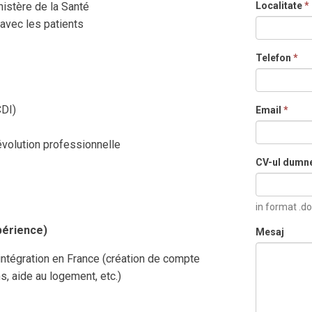
inistère de la Santé
Localitate
*
vec les patients
Telefon
*
CDI)
Email
*
évolution professionnelle
CV-ul dumn
in format .do
xpérience)
Mesaj
intégration en France (création de compte
s, aide au logement, etc.)