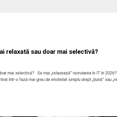
ai relaxată sau doar mai selectivă?
 doar mai selectivă? Se mai „relaxează” recrutarea în IT în 2026?
 intrat într-o fază mai greu de etichetat simplu drept „bună” sau „r