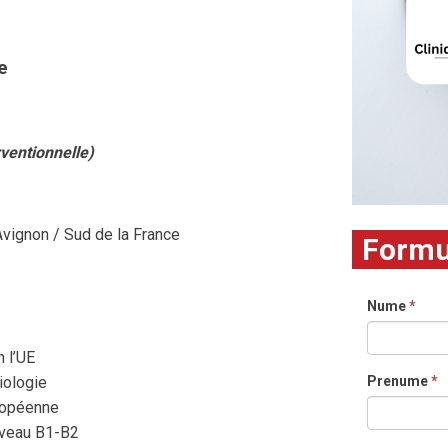
e
rventionnelle)
Avignon / Sud de la France
Formul
Nume
*
 l’UE
iologie
Prenume
*
uropéenne
iveau B1-B2