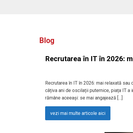
Blog
Recrutarea în IT în 2026: m
Recrutarea în IT în 2026: mai relaxată sau
câțiva ani de oscilații puternice, piața IT a
rămâne aceeași: se mai angajează […]
vezi mai multe articole aici