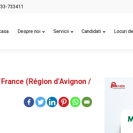
733-733411
casa
Despre noi
Servicii
Candidati
Locuri d
rance (Région d’Avignon /