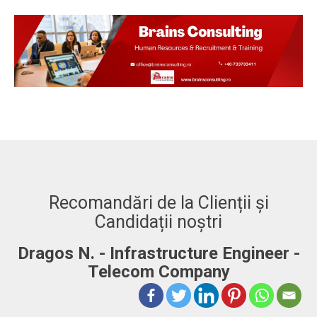
Recomandări de la Clienții și
Candidații noștri
Dragos N. - Infrastructure Engineer -
A
Telecom Company
 to