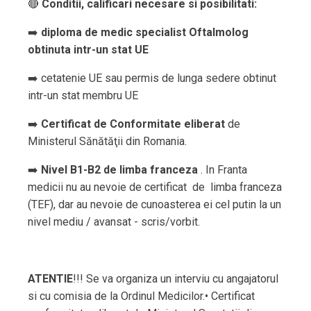
🔴
Conditii, calificari necesare si posibilitati:
➡️
diploma de medic specialist Oftalmolog
obtinuta intr-un stat UE
➡️ cetatenie UE sau permis de lunga sedere obtinut
intr-un stat membru UE
➡️
Certificat de Conformitate eliberat
de
Ministerul Sănătăţii din Romania.
➡️
Nivel B1-B2 de limba franceza
. In Franta
medicii nu au nevoie de certificat de limba franceza
(TEF), dar au nevoie de cunoasterea ei cel putin la un
nivel mediu / avansat - scris/vorbit.
ATENTIE
!!! Se va organiza un interviu cu angajatorul
si cu comisia de la Ordinul Medicilor.• Certificat