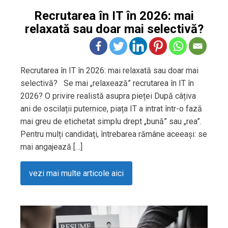
Recrutarea în IT în 2026: mai
relaxată sau doar mai selectivă?
Recrutarea în IT în 2026: mai relaxată sau doar mai
selectivă? Se mai „relaxează” recrutarea în IT în
2026? O privire realistă asupra pieței După câțiva
ani de oscilații puternice, piața IT a intrat într-o fază
mai greu de etichetat simplu drept „bună” sau „rea”.
Pentru mulți candidați, întrebarea rămâne aceeași: se
mai angajează […]
vezi mai multe articole aici