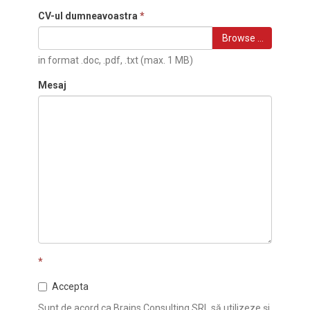
CV-ul dumneavoastra
*
Browse …
in format .doc, .pdf, .txt (max. 1 MB)
Mesaj
*
Accepta
Sunt de acord ca Brains Consulting SRL să utilizeze și