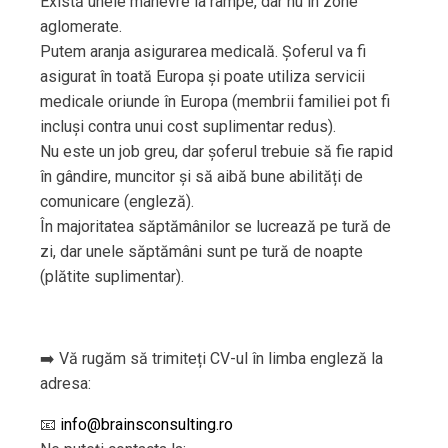
Există unele manevre la rampe, dar nu în zone
aglomerate.
Putem aranja asigurarea medicală. Șoferul va fi
asigurat în toată Europa și poate utiliza servicii
medicale oriunde în Europa (membrii familiei pot fi
incluși contra unui cost suplimentar redus).
Nu este un job greu, dar șoferul trebuie să fie rapid
în gândire, muncitor și să aibă bune abilități de
comunicare (engleză).
În majoritatea săptămânilor se lucrează pe tură de
zi, dar unele săptămâni sunt pe tură de noapte
(plătite suplimentar).
➡️ Vă rugăm să trimiteți CV-ul în limba engleză la
adresa:
📧
info@brainsconsulting.ro