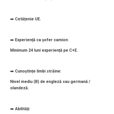
➡️
Cetățenie UE.
➡️
Experiență ca șofer camion:
Minimum 24 luni experiență pe C+E.
➡️
Cunoștințe limbi străine:
Nivel mediu (B) de engleză sau germană /
olandeză.
➡️
Abilități
: