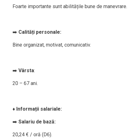
Foarte importante sunt abilitățile bune de manevrare.
➡️
Calități personale:
Bine organizat, motivat, comunicativ.
➡️
Vârsta
:
20 – 67 ani.
♦️
Informații salariale:
➡️
Salariu de bază:
20,24 € / oră (D6).