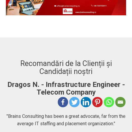
Recomandări de la Clienții și
Candidații noștri
r -
Adrian. C - Fullstack Developer
"BRAINS CONSULTING is definitely a consultancy
company that goes beyond just consulting, they help
 the
people chase their goals and dreams. I had no idea what
to expect at first, but then I found a very committed