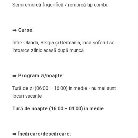
Semiremorcă frigorifică / remorcă tip combi.
➡️
Curse
:
Între Olanda, Belgia și Germania, însă șoferul se
întoarce zilnic acasă după muncă.
➡️
Program zi/noapte:
Tură de zi (06:00 – 16:00) în medie - nu mai sunt
locuri vacante
Tură de noapte (16:00 – 04:00) în medie
➡️
Încărcare/descărcare: