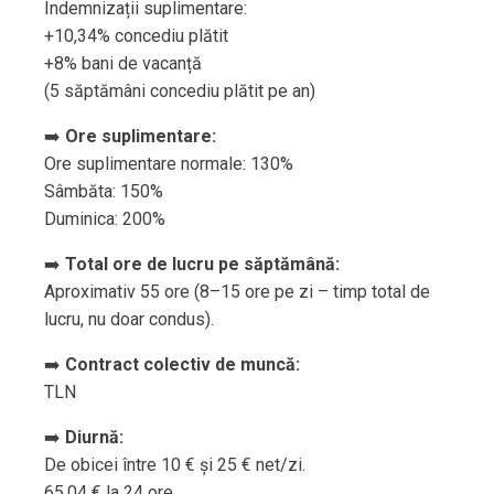
Indemnizații suplimentare:
+10,34% concediu plătit
+8% bani de vacanță
(5 săptămâni concediu plătit pe an)
➡️
Ore suplimentare:
Ore suplimentare normale: 130%
Sâmbăta: 150%
Duminica: 200%
➡️
Total ore de lucru pe săptămână:
Aproximativ 55 ore (8–15 ore pe zi – timp total de
lucru, nu doar condus).
➡️
Contract colectiv de muncă:
TLN
➡️
Diurnă:
De obicei între 10 € și 25 € net/zi.
65,04 € la 24 ore.