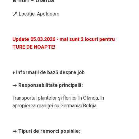
& flori – Olanda
📍 Locație: Apeldoorn
Update 05.03.2026 - mai sunt 2 locuri pentru
TURE DE NOAPTE!
♦️
Informații de bază despre job
➡️
Responsabilitate principală:
Transportul plantelor și florilor în Olanda, în
apropierea graniței cu Germania/Belgia.
➡️
Tipuri de remorci posibile: