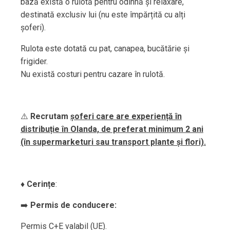
bază există o rulotă pentru odihnă și relaxare,
destinată exclusiv lui (nu este împărțită cu alți
șoferi).
Rulota este dotată cu pat, canapea, bucătărie și
frigider.
Nu există costuri pentru cazare în rulotă.
⚠️
Recrutam
șoferi care are experiență în
distribuție în Olanda, de preferat minimum 2 ani
(în supermarketuri sau transport plante și flori).
♦️
Cerințe
:
➡️
Permis de conducere:
Permis C+E valabil (UE).