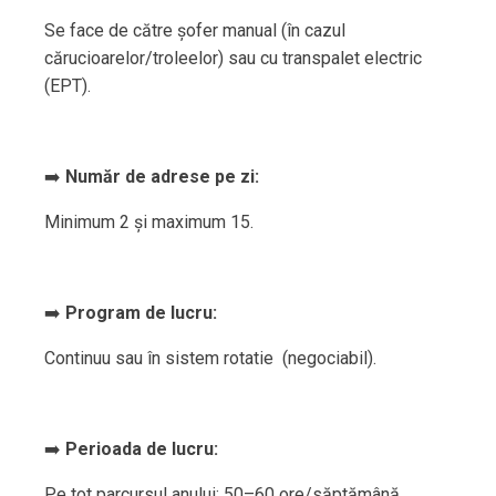
Se face de către șofer manual (în cazul
cărucioarelor/troleelor) sau cu transpalet electric
(EPT).
➡️
Număr de adrese pe zi:
Minimum 2 și maximum 15.
➡️
Program de lucru:
Continuu sau în sistem rotatie (negociabil).
➡️
Perioada de lucru:
Pe tot parcursul anului: 50–60 ore/săptămână.