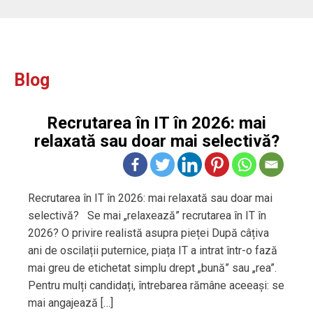
Blog
Recrutarea în IT în 2026: mai
relaxată sau doar mai selectivă?
Recrutarea în IT în 2026: mai relaxată sau doar mai
selectivă? Se mai „relaxează” recrutarea în IT în
2026? O privire realistă asupra pieței După câțiva
ani de oscilații puternice, piața IT a intrat într-o fază
mai greu de etichetat simplu drept „bună” sau „rea”.
Pentru mulți candidați, întrebarea rămâne aceeași: se
mai angajează […]