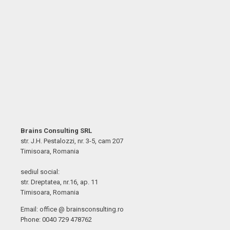
Brains Consulting SRL
str. J.H. Pestalozzi, nr. 3-5, cam 207
Timisoara, Romania
sediul social:
str. Dreptatea, nr.16, ap. 11
Timisoara, Romania
Email: office @ brainsconsulting.ro
Phone: 0040 729 478762