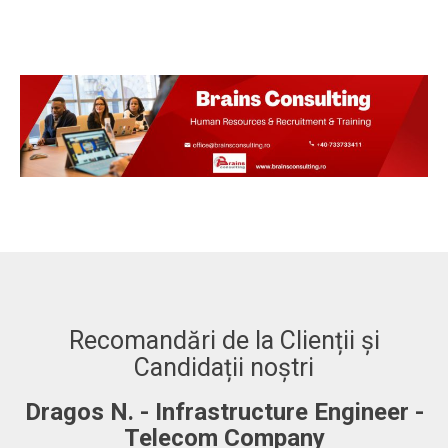
Recomandări de la Clienții și
Candidații noștri
Dragos N. - Infrastructure Engineer -
A
Telecom Company