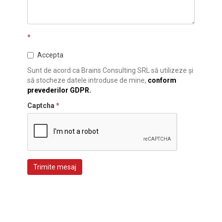
*
Accepta
Sunt de acord ca Brains Consulting SRL să utilizeze și
să stocheze datele introduse de mine,
conform
prevederilor GDPR.
Captcha
*
Trimite mesaj