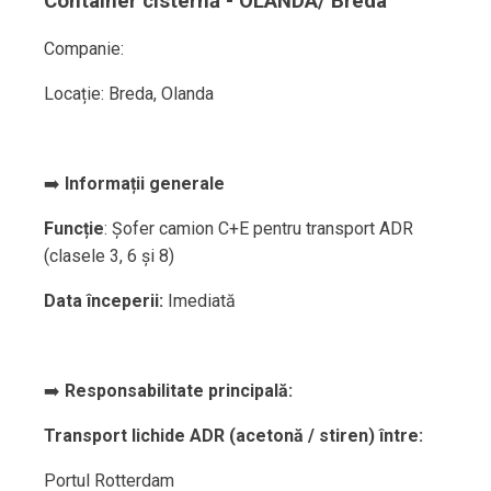
Container cisternă - OLANDA/ Breda
Companie:
Locație: Breda, Olanda
➡️
Informații generale
Funcție
: Șofer camion C+E pentru transport ADR
(clasele 3, 6 și 8)
Data începerii:
Imediată
➡️
Responsabilitate principală:
Transport lichide ADR (acetonă / stiren) între:
Portul Rotterdam