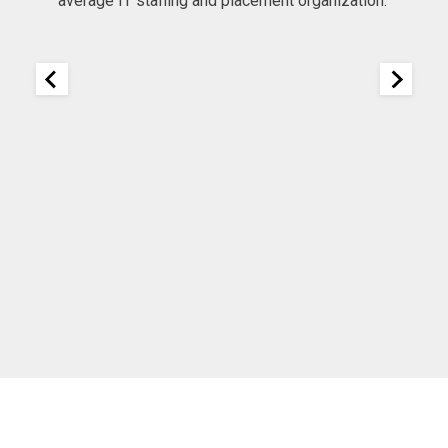
"
to expect at first, but then I found a very committed
company focused in helping me get my job!"