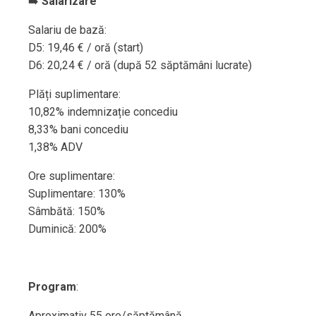
➡️
Salarizare
Salariu de bază:
D5: 19,46 € / oră (start)
D6: 20,24 € / oră (după 52 săptămâni lucrate)
Plăți suplimentare:
10,82% indemnizație concediu
8,33% bani concediu
1,38% ADV
Ore suplimentare:
Suplimentare: 130%
Sâmbătă: 150%
Duminică: 200%
Program
:
Aproximativ 55 ore/săptămână