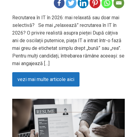
Recrutarea în IT în 2026: mai relaxată sau doar mai
selectivă? Se mai „relaxează” recrutarea în IT în
2026? O privire realistă asupra pieței După câțiva
ani de oscilații puternice, piața IT a intrat într-o fază
mai greu de etichetat simplu drept „bună” sau „rea”.
Pentru mulți candidați, întrebarea rămâne aceeași: se
mai angajează […]
vezi mai multe articole aici