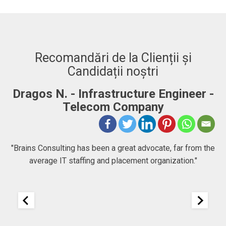
Recomandări de la Clienții și
Candidații noștri
Dragos N. - Infrastructure Engineer -
A
Telecom Company
 to
"Brains Consulting has been a great advocate, far from the
average IT staffing and placement organization."
nk
25
It
re
ou