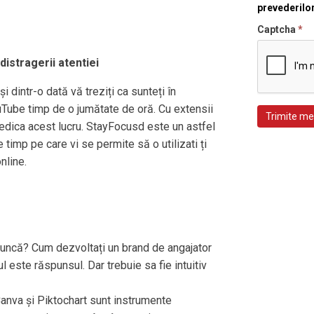
prevederilo
Captcha
*
distragerii atentiei
 dintr-o dată vă treziți ca sunteți în
ouTube timp de o jumătate de oră. Cu extensii
Trimite me
piedica acest lucru. StayFocusd este un astfel
timp pe care vi se permite să o utilizati ți
nline.
muncă? Cum dezvoltați un brand de angajator
 este răspunsul. Dar trebuie sa fie intuitiv
Canva și Piktochart sunt instrumente