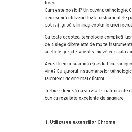
trece.
Cum este posibil? Un cuvânt: tehnologie. C
mai ușoară utilizând toate instrumentele pot
potriviți și să eliminați costurile unei rec
Cu toate acestea, tehnologia complică lucru
de a alege dibtre atat de multe instrument
uneltele greșite, acestea nu vă vor ajuta să
Acest lucru înseamnă că este bine să ignora
vine? Cu ajutorul instrumentelor tehnologice
talentelor devine mai eficient.
Trebuie doar să găsiți acele instrumente de
bun cu rezultate excelente de angajare.
1. Utilizarea extensiilor Chrome