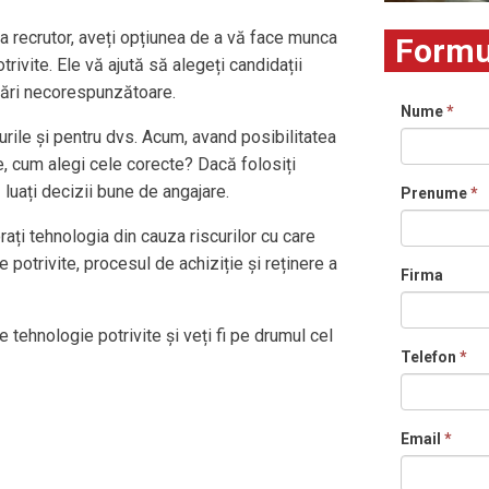
a recrutor, aveți opțiunea de a vă face munca
Formu
rivite. Ele vă ajută să alegeți candidații
rutări necorespunzătoare.
Nume
*
rile și pentru dvs. Acum, avand posibilitatea
e, cum alegi cele corecte? Dacă folosiți
 luați decizii bune de angajare.
Prenume
*
ți tehnologia din cauza riscurilor cu care
 potrivite, procesul de achiziție și reținere a
Firma
 tehnologie potrivite și veți fi pe drumul cel
Telefon
*
Email
*