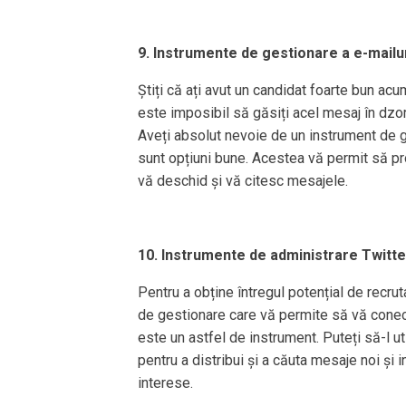
9. Instrumente de gestionare a e-mailur
Știți că ați avut un candidat foarte bun acum
este imposibil să găsiți acel mesaj în dzor
Aveți absolut nevoie de un instrument de g
sunt opțiuni bune. Acestea vă permit să pr
vă deschid și vă citesc mesajele.
10. Instrumente de administrare Twitte
Pentru a obține întregul potențial de recrut
de gestionare care vă permite să vă conect
este un astfel de instrument. Puteți să-l u
pentru a distribui și a căuta mesaje noi și i
interese.