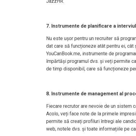
JazzHR.
7. Instrumente de planificare a interviul
Nu este ușor pentru un recruiter să program
dat care să funcționeze atât pentru ei, cât 
YouCanBook.me, instrumente de programare 
împărtăși programul dvs. și veți permite ca
de timp disponibil, care să funcționeze pen
8. Instrumente de management al proce
Fiecare recrutor are nevoie de un sistem ca
Acolo, veți face note de la primele impresi
permite să creați profiluri întregi ale candi
web, notele dvs. și toate informațiile pe car