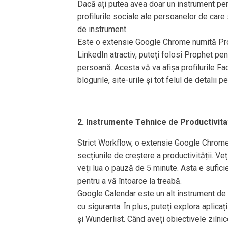
Dacă ați putea avea doar un instrument pen
profilurile sociale ale persoanelor de care 
de instrument.
Este o extensie Google Chrome numită Proph
LinkedIn atractiv, puteți folosi Prophet pe
persoană. Acesta vă va afișa profilurile Fa
blogurile, site-urile și tot felul de detalii 
2. Instrumente Tehnice de Productivita
Strict Workflow, o extensie Google Chrome, 
secțiunile de creștere a productivității. Ve
veți lua o pauză de 5 minute. Asta e suficie
pentru a vă întoarce la treabă.
Google Calendar este un alt instrument de 
cu siguranta. În plus, puteți explora aplica
și Wunderlist. Când aveți obiectivele zilnice