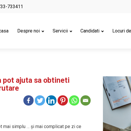
733-733411
casa
Despre noi
Servicii
Candidati
Locuri d
pot ajuta sa obtineti
rutare
ot mai simplu … și mai complicat pe zi ce