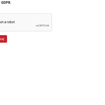
r GDPR.
saj