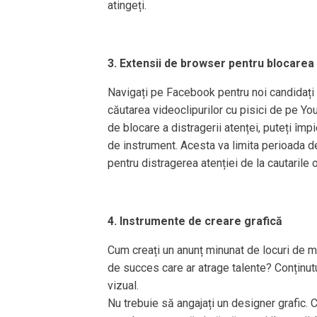
atingeți.
3. Extensii de browser pentru blocarea 
Navigați pe Facebook pentru noi candidați și
căutarea videoclipurilor cu pisici de pe Y
de blocare a distragerii atenței, puteți îm
de instrument. Acesta va limita perioada de 
pentru distragerea atenției de la cautarile o
4. Instrumente de creare grafică
Cum creați un anunț minunat de locuri de 
de succes care ar atrage talente? Conținutul
vizual.
Nu trebuie să angajați un designer grafic. 