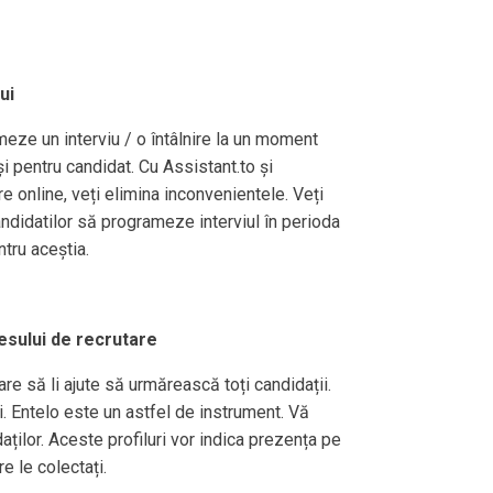
ui
eze un interviu / o întâlnire la un moment
și pentru candidat. Cu Assistant.to și
online, veți elimina inconvenientele. Veți
ndidatilor să programeze interviul în perioda
tru aceștia.
sului de recrutare
re să li ajute să urmărească toți candidații.
i. Entelo este un astfel de instrument. Vă
daților. Aceste profiluri vor indica prezența pe
e le colectați.