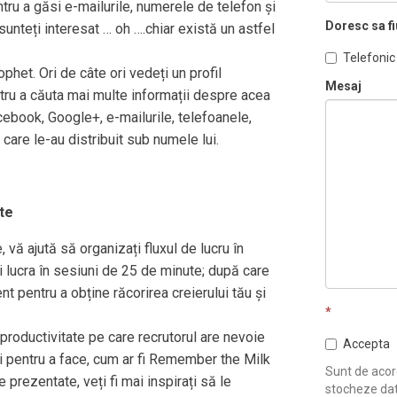
tru a găsi e-mailurile, numerele de telefon și
Doresc sa fi
sunteți interesat … oh ….chiar există un astfel
Telefonic
et. Ori de câte ori vedeți un profil
Mesaj
ntru a căuta mai multe informații despre acea
cebook, Google+, e-mailurile, telefoanele,
pe care le-au distribuit sub numele lui.
te
vă ajută să organizați fluxul de lucru în
ți lucra în sesiuni de 25 de minute; după care
nt pentru a obține răcorirea creierului tău și
*
productivitate pe care recrutorul are nevoie
Accepta
ții pentru a face, cum ar fi Remember the Milk
Sunt de acord
 prezentate, veți fi mai inspirați să le
stocheze dat