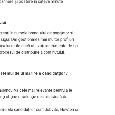
, bannere și postere în câteva minute.
ului
 creați în numele brand-ului de angajator și
sigur. Dar gestionarea mai multor profiluri
ica lucrurile dacă utilizați instrumente de tip
ocesul de distribuire a conținutului.
stemul de urmărire a candidatțlor /
lăsându-vă cele mai relevante pentru a le
 veți obține o selecție mai restrânsă de
rire ale candidaților sunt Jobvite, Newton și