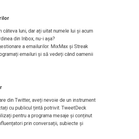
ilor
 câteva luni, dar ați uitat numele lui și acum
dinea din Inbox, nu-i așa?
estionare a emailurilor. MixMax și Streak
ogramați emailuri și să vedeți când oamenii
r
are din Twitter, aveți nevoie de un instrument
ați cu publicul țintă potrivit. TweetDeck
tilizați pentru a programa mesaje și conținut
nfluențatori prin conversații, subiecte și