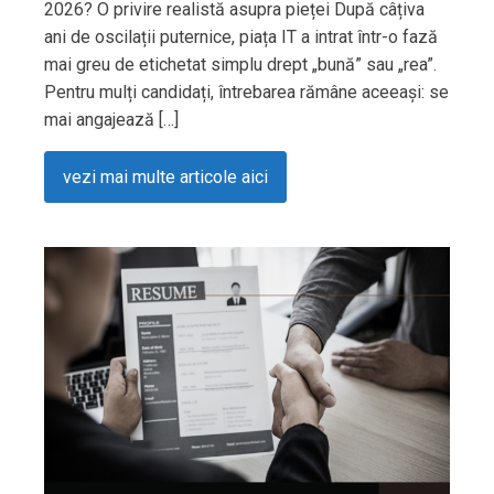
2026? O privire realistă asupra pieței După câțiva
ani de oscilații puternice, piața IT a intrat într-o fază
mai greu de etichetat simplu drept „bună” sau „rea”.
Pentru mulți candidați, întrebarea rămâne aceeași: se
mai angajează […]
vezi mai multe articole aici