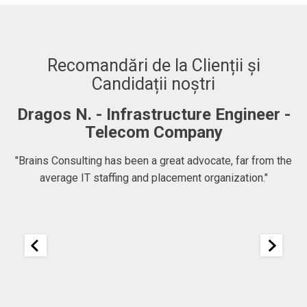
Recomandări de la Clienții și
Candidații noștri
Dragos N. - Infrastructure Engineer -
A
Telecom Company
 to
"Brains Consulting has been a great advocate, far from the
average IT staffing and placement organization."
nk
25
It
re
ou