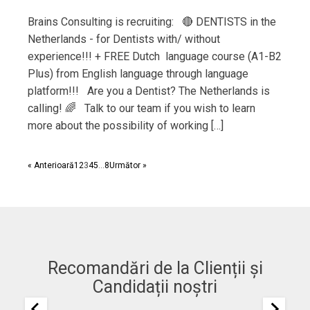
Brains Consulting is recruiting: 🔴 DENTISTS in the
Netherlands - for Dentists with/ without
experience!!! + FREE Dutch language course (A1-B2
Plus) from English language through language
platform!!! Are you a Dentist? The Netherlands is
calling! 🌈 Talk to our team if you wish to learn
more about the possibility of working […]
« Anterioară
1
2
3
4
5
…
8
Următor »
Recomandări de la Clienții și
Candidații noștri