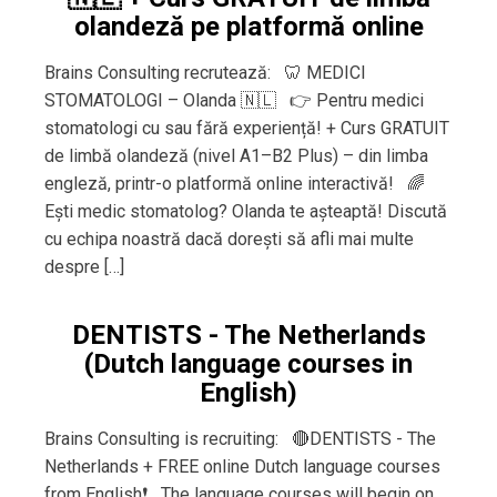
olandeză pe platformă online
Brains Consulting recrutează: 🦷 MEDICI
STOMATOLOGI – Olanda 🇳🇱 👉 Pentru medici
stomatologi cu sau fără experiență! + Curs GRATUIT
de limbă olandeză (nivel A1–B2 Plus) – din limba
engleză, printr-o platformă online interactivă! 🌈
Ești medic stomatolog? Olanda te așteaptă! Discută
cu echipa noastră dacă dorești să afli mai multe
despre […]
DENTISTS - The Netherlands
(Dutch language courses in
English)
Brains Consulting is recruiting: 🔴DENTISTS - The
Netherlands + FREE online Dutch language courses
from English❗️ The language courses will begin on