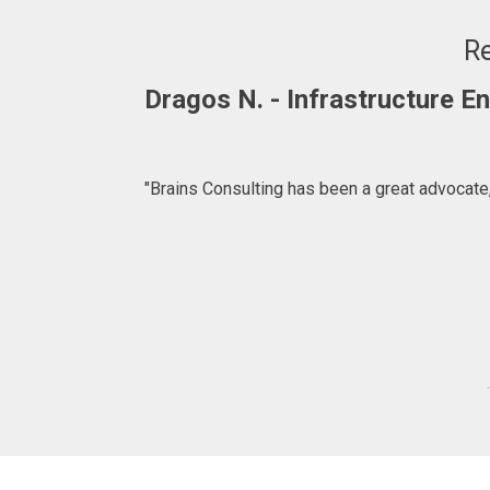
Re
Dragos N. - Infrastructure 
"Brains Consulting has been a great advocate,
ffer. We are
for introducing
lting.