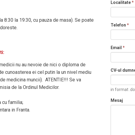
Localitate
*
la 8:30 la 19:30, cu pauza de masa). Se poate
Telefon
*
 doreste.
Email
*
ti:
 medicii nu au nevoie de nici o diploma de
CV-ul dumn
de cunoasterea ei cel putin la un nivel mediu
ii de medicina muncii). ATENTIE!!! Se va
misia de la Ordinul Medicilor.
in format .do
Mesaj
 cu familia;
tara in Franta.