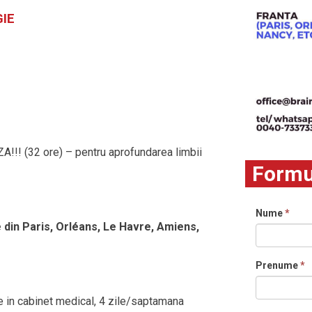
GIE
! (32 ore) – pentru aprofundarea limbii
Formul
Nume
*
e din Paris, Orléans, Le Havre, Amiens,
Prenume
*
ce in cabinet medical, 4 zile/saptamana