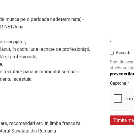
de munca pe o perioada nedeterminata) -
UR NET/luna
de angajator;
*
cut, în cadrul unei echipe de profesioniști,
Accepta
lă și profesională;
Sunt de acord
e;
stocheze dat
de recrutare până în momentul semnării
prevederilo
lentul acestuia.
Captcha
*
Trimite me
re, recomandari etc. in limba franceza
sterul Sanatatii din Romania