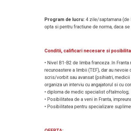
Program de lucru:
4 zile/saptamana (de 
opta si pentru fractiune de norma, daca se
Conditii, calificari necesare si posibilita
• Nivel B1-B2 de limba franceza .In Franta
recunoastere a limbii (TEF), dar au nevoie 
scris/vorbit sau avansat (psihiatri, medic
organiza un interviu cu angajatorul si cu co
• diploma de medic specialist oftalmolog;
• Posibilitatea de a veni in Franta, impreuna
• Posibilitatea pentru specializare suplimen
OFERTA
: