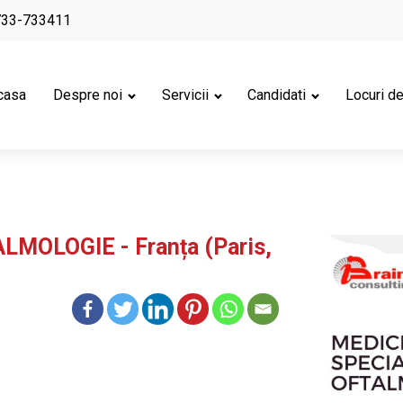
733-733411
casa
Despre noi
Servicii
Candidati
Locuri d
LMOLOGIE - Franța (Paris,