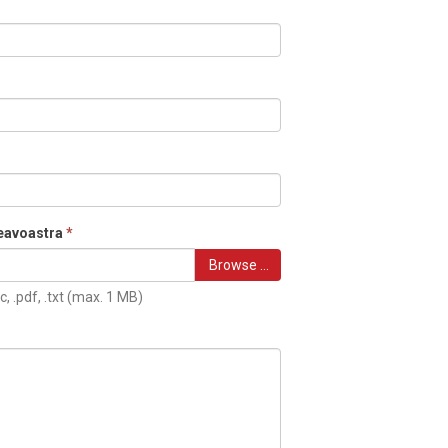
eavoastra
*
Browse …
c, .pdf, .txt (max. 1 MB)