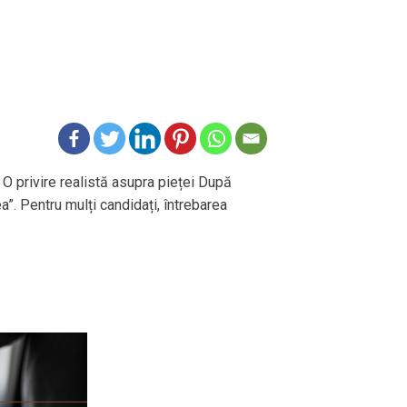
 O privire realistă asupra pieței După
ea”. Pentru mulți candidați, întrebarea