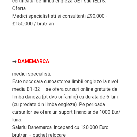
certificatul de limba engleza OET sau IELTS.
Oferta:
Medici specialististi si consultanti £90,000 -
£150,000 / brut/ an
➡️
DAMEMARCA
medici specialisti.
Este necesara cunoasterea limbii engleze la nivel
mediu B1-B2 – se ofera cursuri online gratuite de
limba daneza (pt dvs si fanilie) cu durata de 6 luni.
(cu predate din limba engleza). Pe perioada
cursurilor se ofera un suport financiar de 1000 Eur/
luna.
Salariu Danemarca: incepand cu 120.000 Euro
brut/an + pachet relocare