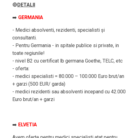
🔴
DETALII
➡️
GERMANIA
- Medici absolventi, rezidenti, specialisti și
consultanti.
- Pentru Germania - in spitale publice si private, in
toate regiunile!
- nivel B2 cu certificat lb germana Goethe, TELC, etc
- oferta:
- medici specialisti = 80.000 – 100.000 Euro brut/an
+ garzi (500 EUR/ garda)
- medici rezidenti sau absolventi incepand cu 42.000
Euro brut/an + garzi
➡️
ELVETIA
Avem oferte pentru medici specialisti atat pentru