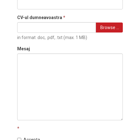
CV-ul dumneavoastra
*
Browse …
in format .doc, .pdf, .txt (max. 1 MB)
Mesaj
*
Accepta