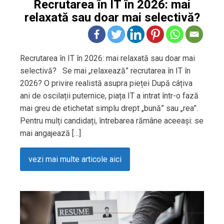
Recrutarea în IT în 2026: mai
relaxată sau doar mai selectivă?
Recrutarea în IT în 2026: mai relaxată sau doar mai
selectivă? Se mai „relaxează” recrutarea în IT în
2026? O privire realistă asupra pieței După câțiva
ani de oscilații puternice, piața IT a intrat într-o fază
mai greu de etichetat simplu drept „bună” sau „rea”.
Pentru mulți candidați, întrebarea rămâne aceeași: se
mai angajează […]
vezi mai multe articole aici