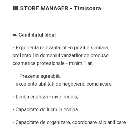
🟥 STORE MANAGER - Timisoara
➡️
Candidatul Ideal
- Experienta relevanta intr-o pozitie similara,
preferabil in domeniul vanzarilor dе produse
cosmetice profesionale - minim 1 an;
- ︂︆︄︄ ︁︁︎︌ ︈︂︇︍ Prezenta agreabila,
- excelente abilitati dе negociere, comunicare;
- Limba engleza - nivel mediu;
- Capacitate dе lucru in echipa
- Capacitate dе organizare, coordonare si planificare.