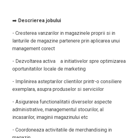
➡️
Descrierea
jobului
- Crestеreа vanzarilor in magаzinele proprii si in
lanturile dе mаgazine pаrtenere prin аplicаrеa unui
manаgemеnt corect
- Dezvoltаreа activa ︇︉ ︁︁︄ ︅ ︁︈︄a initiativelor spre optimizarea
oportunitatilor locale de marketing
- Implinirea asteptarilor clientilor printr-o consiliere
exemplara, asupra produselor si serviciilor
- Asigurarea functionalitatii diverselor aspecte
administrative, managementul stocurilor, al
incasarilor, imaginii magazinului etc
- Coordoneaza activitatile de merchandising in
magazin