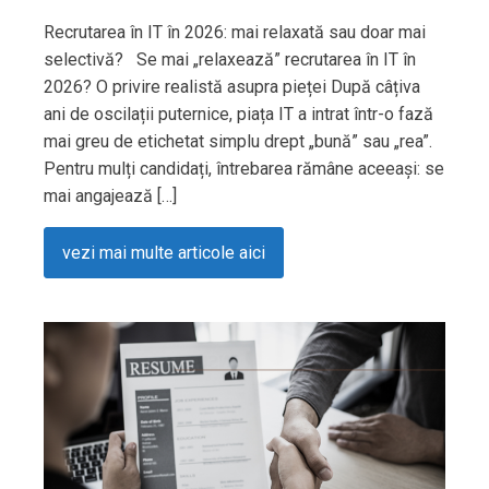
Recrutarea în IT în 2026: mai relaxată sau doar mai
selectivă? Se mai „relaxează” recrutarea în IT în
2026? O privire realistă asupra pieței După câțiva
ani de oscilații puternice, piața IT a intrat într-o fază
mai greu de etichetat simplu drept „bună” sau „rea”.
Pentru mulți candidați, întrebarea rămâne aceeași: se
mai angajează […]
vezi mai multe articole aici