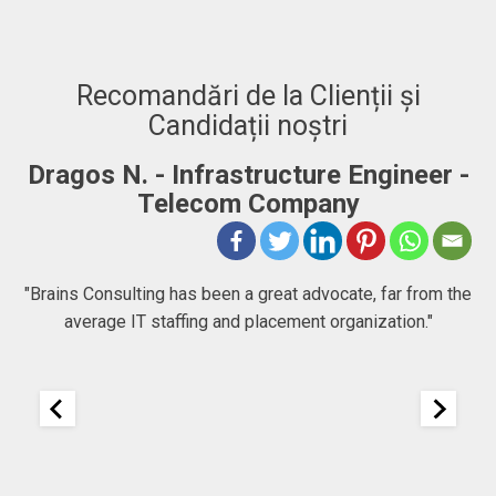
Recomandări de la Clienții și
Candidații noștri
Dragos N. - Infrastructure Engineer -
A
Telecom Company
 to
"Brains Consulting has been a great advocate, far from the
average IT staffing and placement organization."
nk
25
It
re
ou