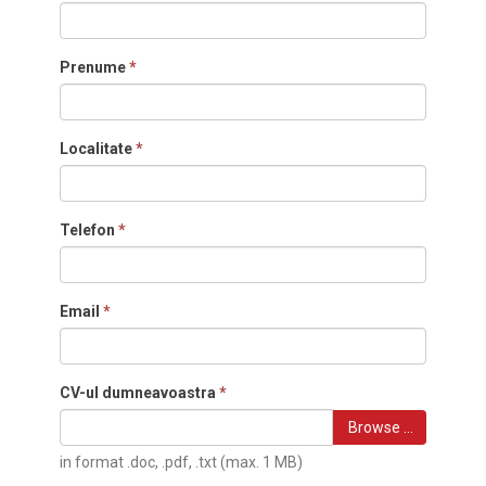
Prenume
*
Localitate
*
Telefon
*
Email
*
CV-ul dumneavoastra
*
Browse …
in format .doc, .pdf, .txt (max. 1 MB)