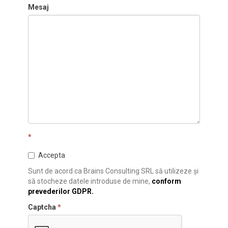
Mesaj
*
Accepta
Sunt de acord ca Brains Consulting SRL să utilizeze și
să stocheze datele introduse de mine,
conform
prevederilor GDPR.
Captcha
*