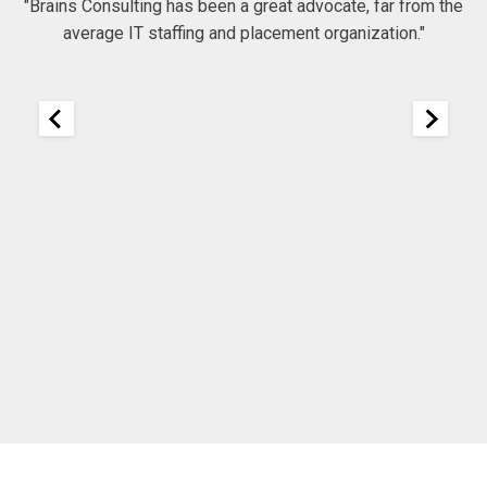
"Brains Consulting has been a great advocate, far from the
average IT staffing and placement organization."
nk
25
It
re
ou
ou