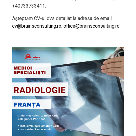
+40733733411.
Așteptăm CV-ul dvs detaliat la adresa de email:
cv@brainsconsulting.ro
,
office@brainsconsulting.ro