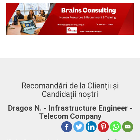
Recomandări de la Clienții și
Candidații noștri
Dragos N. - Infrastructure Engineer -
A
Telecom Company
 to