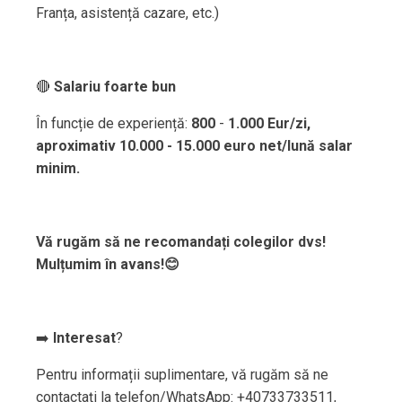
Franța, asistență cazare, etc.)
🔴
Salariu foarte bun
În funcție de experiență:
800
-
1.000 Eur/zi,
aproximativ 10.000 - 15.000 euro net/lună salar
minim.
Vă rugăm să ne recomandați colegilor dvs!
Mulțumim în avans!😊
➡️
Interesat
?
Pentru informații suplimentare, vă rugăm să ne
contactați la telefon/WhatsApp: +40733733511,