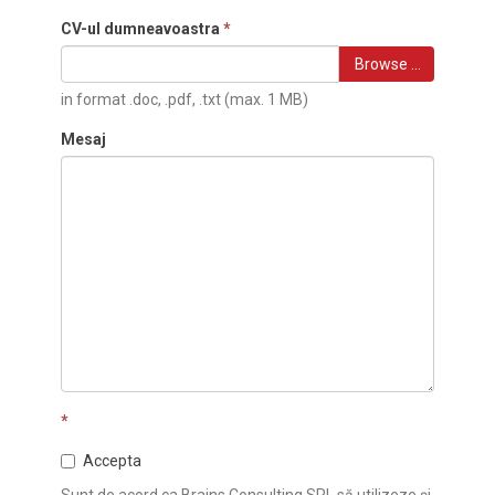
CV-ul dumneavoastra
*
Browse …
in format .doc, .pdf, .txt (max. 1 MB)
Mesaj
*
Accepta
Sunt de acord ca Brains Consulting SRL să utilizeze și