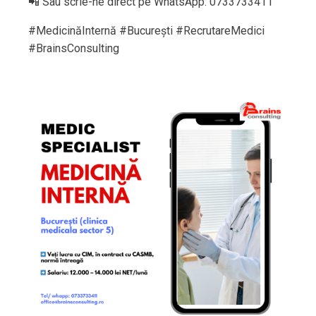
📲 Sau scrie-ne direct pe WhatsApp: 0733733411
#MedicinăInternă #București #RecrutareMedici
#BrainsConsulting