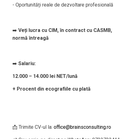
- Oportunități reale de dezvoltare profesională
➡️
Veți lucra cu CIM, în contract cu CASMB,
normă întreagă
➡️
Salariu:
12.000 – 14.000 lei NET/lună
+ Procent din ecografiile cu plată
📩 Trimite CV-ul la:
office@brainsconsulting.ro