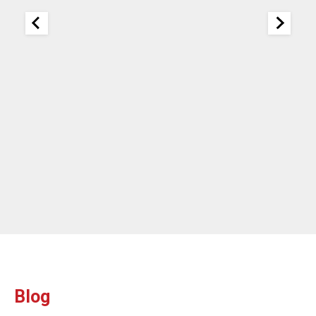
25
It
re
ou
ou
Blog