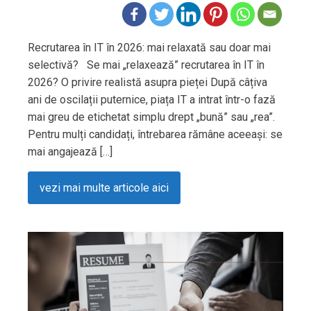
Recrutarea în IT în 2026: mai relaxată sau doar mai
selectivă? Se mai „relaxează” recrutarea în IT în
2026? O privire realistă asupra pieței După câțiva
ani de oscilații puternice, piața IT a intrat într-o fază
mai greu de etichetat simplu drept „bună” sau „rea”.
Pentru mulți candidați, întrebarea rămâne aceeași: se
mai angajează […]
vezi mai multe articole aici