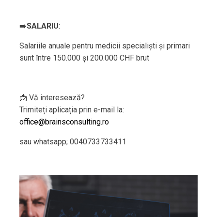
➡️
SALARIU
:
Salariile anuale pentru medicii specialiști și primari
sunt între 150.000 și 200.000 CHF brut
📩 Vă interesează?
Trimiteți aplicația prin e-mail la:
office@brainsconsulting.ro
sau whatsapp; 0040733733411