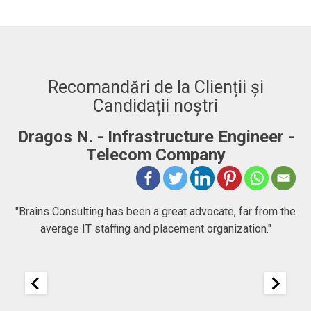
Recomandări de la Clienții și
Candidații noștri
Dragos N. - Infrastructure Engineer -
A
Telecom Company
 to
"Brains Consulting has been a great advocate, far from the
average IT staffing and placement organization."
nk
25
It
re