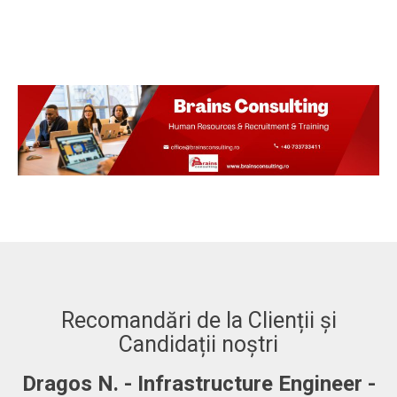
Recomandări de la Clienții și
Candidații noștri
Dragos N. - Infrastructure Engineer -
A