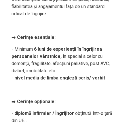
fiabilitatea și angajamentul față de un standard
ridicat de îngrijire.
➡️
Cerințe esențiale:
- Minimum
6 luni de experiență în îngrijirea
persoanelor vârstnice,
în special a celor cu
demență, fragilitate, afecțiuni paliative, post AVC,
diabet, imobilitate etc.
-
nivel mediu de limba engleză scris/ vorbit
➡️
Cerințe opționale:
-
diplomă Infirmier / Îngrijitor
obținută într-o țară
din UE. .