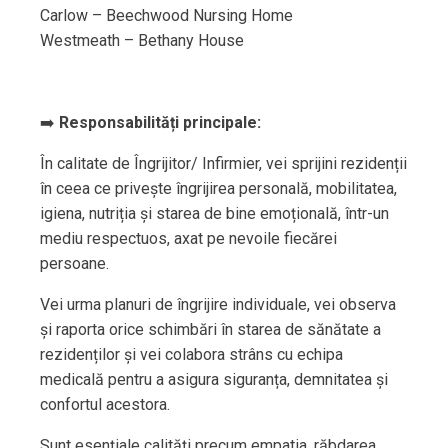
Carlow – Beechwood Nursing Home
Westmeath – Bethany House
➡️
Responsabilități principale:
În calitate de Îngrijitor/ Infirmier, vei sprijini rezidenții
în ceea ce privește îngrijirea personală, mobilitatea,
igiena, nutriția și starea de bine emoțională, într-un
mediu respectuos, axat pe nevoile fiecărei
persoane.
Vei urma planuri de îngrijire individuale, vei observa
și raporta orice schimbări în starea de sănătate a
rezidenților și vei colabora strâns cu echipa
medicală pentru a asigura siguranța, demnitatea și
confortul acestora.
Sunt esențiale calități precum empatia, răbdarea,