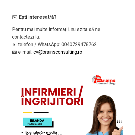
✉️
Ești interesat/ă?
Pentru mai multe informații, nu ezita să ne
contactezi la:
📱 telefon / WhatsApp: 0040729478762
📧 e-mail:
cv@brainsconsulting.ro